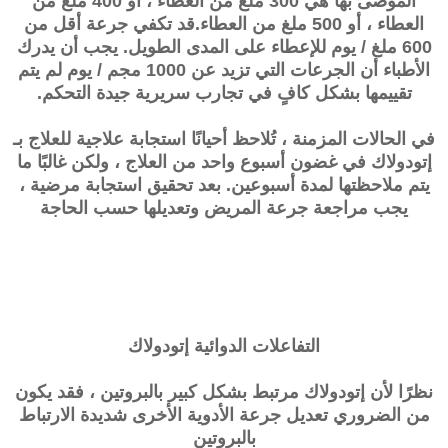
الموصى بها هي 300 ملغ من العطاء ، أو 400 ملغ من
العطاء ، أو 500 ملغ من العطاء.قد تكفي جرعة أقل من
600 ملغ / يوم للإعطاء على المدى الطويل. يجب أن يدرك
الأطباء أن الجرعات التي تزيد عن 1000 مجم / يوم لم يتم
تقييمها بشكل كافٍ في تجارب سريرية جيدة التحكم.
في الحالات المزمنة ، تُلاحظ أحيانًا استجابة علاجية للعلاج بـ
إتودولاك في غضون أسبوع واحد من العلاج ، ولكن غالبًا ما
يتم ملاحظتها لمدة أسبوعين. بعد تحقيق استجابة مرضية ،
يجب مراجعة جرعة المريض وتعديلها حسب الحاجة
التفاعلات الدوائية
إتودولاك
نظرًا لأن إتودولاك مرتبط بشكل كبير بالبروتين ، فقد يكون
من الضروري تعديل جرعة الأدوية الأخرى شديدة الارتباط
بالبروتين