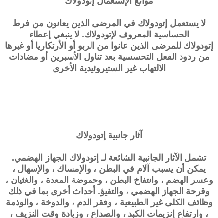
موانع الإستعمال
إتودولاك
لا يستعمل إتودولاك في المرضى الذين يعانون من فرط
الحساسية المعروف لإتودولاك. لا ينبغي إعطاء
إتودولاك للمرضى الذين عانوا من الربو أو الأرتكاريا أو غيرها
من ردود الفعل التحسسية بعد تناول الأسبرين أو مضادات
الالتهاب غير الستيروئيدية الأخرى
آثار جانبية
إتودولاك
تشمل الآثار الجانبية الشائعة لـ إتودولاك الجهاز الهضمي.
يمكن أن يسبب آلام في البطن ، والإمساك ، والإسهال ،
وعسر الهضم ، وانتفاخ البطن ، وحموضة المعدة ، والغثيان ،
وقرحة الجهاز الهضمي ، والتقيؤ. أحداث أخرى بما في ذلك
وظائف الكلى غير الطبيعية ، وفقر الدم ، والدوخة ، والوذمة
، وارتفاع إنزيمات الكبد ، والصداع ، وزيادة وقت النزيف ،