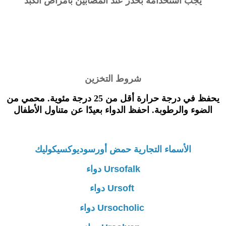
يجب استخدامه بحذر عند المصابين بأمراض الكبد
شروط التخزين
يحفظ في درجة حرارة أقل من 25 درجة مئوية. محمي من
الضوء والرطوبة. احفظ الدواء بعيدًا عن متناول الأطفال
الأسماء التجارية
حمض
أورسوديوكسيكوليك
Ursofalk دواء
Ursoft دواء
Ursocholic دواء