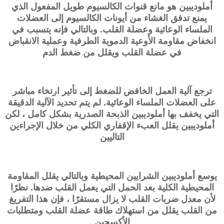
أملوديبين هو مانع قنوات الكالسيوم طويل المفعول الذي
يمنع تدفق الغشاء من أيونات الكالسيوم إلى العضلات
الملساء الوعائية وعضلة القلب. وبالتالي فإنه يتسبب في
انخفاض مقاومة الأوعية الدموية الطرفية وعملية الانقباض
في عضلة القلب ويقلل من ضغط الدم
ترجع آلية العمل الخافض للضغط إلى تأثير ارتخاء مباشر
على العضلات الملساء الوعائية. لم يتم تحديد الآلية الدقيقة
التي يخفف بها أملوديبين الذبحة الصدرية بشكل كامل ، لكن
أملوديبين يقلل العبء الإقفاري الكلي من خلال الإجراءين
التاليين
يوسع أملوديبين الشرايين المحيطية وبالتالي يقلل المقاومة
المحيطية الكلية بعد الحمل التي يعمل القلب ضدها. نظرًا
لأن معدل ضربات القلب لا يزال مستقرًا ، فإن هذا التفريغ
من القلب يقلل من استهلاك طاقة عضلة القلب ومتطلبات
الأكسجين