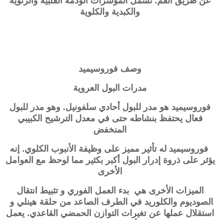
عن طريق الفم. تشمل المؤشرات الوذمة القلبية والرئوية
والكبدية والكلوية
وصف
فوروسيميد
مدرات البول العروية
فوروسيميد هو مدر للبول أحادي سلفونيل. وهو مدر للبول
فعال يحتفظ بنشاطه حتى في معدل الترشيح الكبيبي
المنخفض
فوروسيميد له تأثير مميز على وظيفة الأنبوب الكلوي. إنه
يؤثر على ذروة إدرار البول أكبر بكثير مما لوحظ مع العوامل
الأخرى
الميزات الأخرى هي بدء العمل الفوري و تثبيط انتقال
الصوديوم والكلوريد في الطرف الصاعد من حلقة هينلي و
استقلال عملها عن تغيرات التوازن الحمضي القاعدي. يعمل