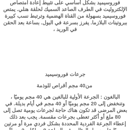
فوروسيميد بشكل أساسي على تثبيط إعادة امتصاص
الإلكتروليت في الطرف الصاعد السميك لحلقة هنلي. يمتص
فوروسيميد بسهولة من القناة الهضمية وترتبط نسب كبيرة
ببروتينات البلازما. يفرز بسرعة في البول. بساعة بعد الحقن
في الوريد ،
جرعات
فوروسيميد
من40 مجم أقراص للوذمة
البالغون : الجرعة الأولية للبالغين هي 40 مجم يوميًا ،
وتنخفض إلى 20 مجم يوميًا أو 40 مجم في أيام بديلة. في
بعض المرضى قد تكون هناك حاجة لجرعات يومية تصل إلى
80 ملغ أو أكثر تعطى بجرعات مقسمة. يجب بعد ذلك
إعطاء الجرعة الفردية المحددة بشكل فردي مرة أو مرتين