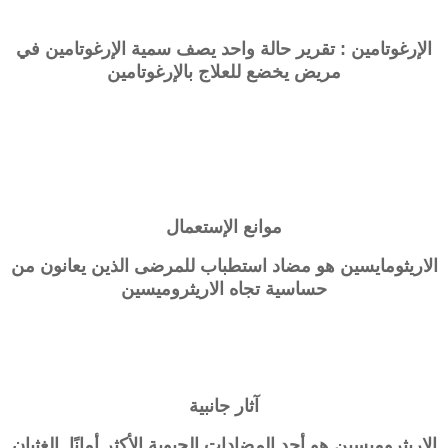
الإرغوتامين : تقرير حالة واحد يصف سمية الإرغوتامين في
مريض يخضع للعلاج بالإرغوتامين
موانع الإستعمال
الاريثومايسين هو مضاد استطباب للمرضى الذين يعانون من
حساسية تجاه الاريثروميسين
آثار جانبية
الاريثروميسين هو أحد المضادات الحيوية الأكثر أمانًا. الغثيان