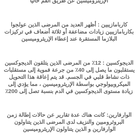
الإريثروميسين عن طريق الفم حاليًا
كاربامازيبين : أظهر العديد من المرضى الذين عولجوا
بكاربامازيبين زيادات مضاعفة أو ثلاثة أضعاف في تركيزات
البلازما المستقرة عند إعطاء الإريثروميسين
الديجوكسين : 12٪ من المرضى الذين يتلقون الديجوكسين
يستقلبون ما يصل إلى 40٪ من جرعة فموية إلى مستقلبات
ذات نشاط قلبي في الجسم. قد يتم إعاقة هذا التحويل
الميكروبيولوجي بواسطة الإريثروميسين ، مما يؤدي إلى
زيادة مستوى الديجوكسين في الدم بنسبة تصل إلى 200٪
الوارفارين: كانت هناك عدة تقارير عن حالات إطالة زمن
البروثرومبين والنزيف لدى المرضى الذين يتناولون
الوارفارين و الذين يتناولون الإريثروميسين