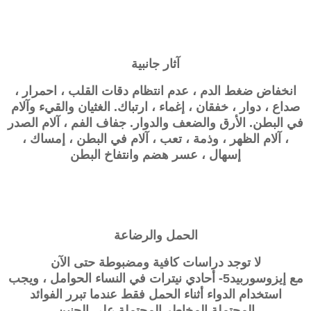
آثار جانبية
انخفاض ضغط الدم ، عدم انتظام دقات القلب ، احمرار ،
صداع ، دوار ، خفقان ، إغماء ، ارتباك. الغثيان والقيء وآلام
في البطن. الأرق والضعف والدوار. جفاف الفم ، آلام الصدر
، آلام الظهر ، وذمة ، تعب ، آلام في البطن ، إمساك ،
إسهال ، عسر هضم وانتفاخ البطن
الحمل والرضاعة
لا توجد دراسات كافية ومضبوطة حتى الآن
مع
إيزوسوربيد5- أحادي نيترات
في النساء الحوامل ، ويجب
استخدام الدواء أثناء الحمل فقط عندما تبرر الفوائد
المحتملة المخاطر المحتملة على الجنين