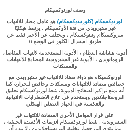
وصف
لورنوكسيكام
لورنوكسيكام (كلورتينوكسيكام)
هو عامل مضاد للالتهاب
غير ستيرويدي من فئة الأوكسيكام . يرتبط هيكليًا
ببيروكسيكام وتينوكسيكام ، ويختلف عن الأخير فقط عن
طريق استبدال الكلور في الوضع 6
أدوية هشاشة العظام ، الأدوية المستخدمة لالتهاب المفاصل
الروماتويدي ، الأدوية غير الستيرويدية المضادة للالتهابات
والمسكنات
لورنوكسيكام
هو دواء مضاد للالتهاب غير ستيرويدي مع
خصائص مضادة للالتهابات ومسكنات وخافض للحرارة كما
أنه يمنع تراكم الصفائح الدموية. يثبط
لورنوكسيكام
تخليق
البروستاجلاندين ويستخدم في علاج الاضطرابات الالتهابية
والتنكسية في الجهاز العضلي الهيكلي
على غرار العوامل الأخرى المضادة للالتهاب غير
الستيرويدية ، يثبط لورنوكسيكام انزيمات الأكسدة الحلقية ،
مما يؤدي إلى حصار تخليق البروستاجلاندين . لا يبدو أن