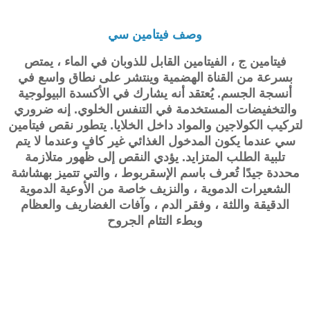
وصف فيتامين سي
فيتامين ج ، الفيتامين القابل للذوبان في الماء ، يمتص
بسرعة من القناة الهضمية وينتشر على نطاق واسع في
أنسجة الجسم. يُعتقد أنه يشارك في الأكسدة البيولوجية
والتخفيضات المستخدمة في التنفس الخلوي. إنه ضروري
لتركيب الكولاجين والمواد داخل الخلايا. يتطور نقص فيتامين
سي عندما يكون المدخول الغذائي غير كافٍ وعندما لا يتم
تلبية الطلب المتزايد. يؤدي النقص إلى ظهور متلازمة
محددة جيدًا تُعرف باسم الإسقربوط ، والتي تتميز بهشاشة
الشعيرات الدموية ، والنزيف خاصة من الأوعية الدموية
الدقيقة واللثة ، وفقر الدم ، وآفات الغضاريف والعظام
وبطء التئام الجروح