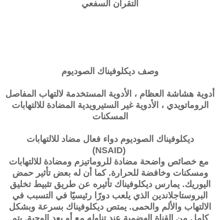
التقران السفعي
وصف
ديكلوفيناك الصوديوم
أدوية هشاشة العظام ، الأدوية المستخدمة لالتهاب المفاصل
الروماتويدي ، الأدوية غير الستيرويدية المضادة للالتهابات
المسكنات
ديكلوفيناك الصوديوم دواء فعال مضاد للالتهابات
(NSAID)
مع خصائص واضحة مضادة للروماتيزم ومضادة للالتهابات
ومسكنات وخافضة للحرارة. كما أن له بعض تأثير حمض
اليوريك. يمارس ديكلوفيناك تأثيره عن طريق تثبيط تخليق
البروستاجلاندين الذي يلعب دورًا رئيسيًا في التسبب في
الالتهاب والألم والحمى. يمتص ديكلوفيناك بسرعة وبشكل
كامل من القناة الهضمية عند تناوله مع أو بعد الوجبة. يتم