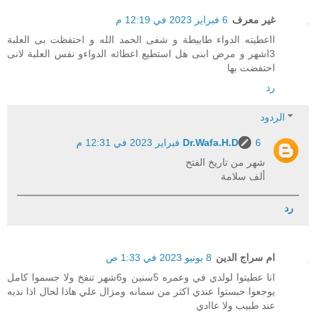
غير معرف
6 فبراير 2023 في 12:19 م
ااعطیته الدواء طابیطة و شفی الحمد الله و احتفظت بی العلبة
3اشهر و مرض ابنی هل استطیع اعطائه الدواءو نفس العلبة لانی
احتفضت بها
رد
الردود
6 فبراير 2023 في 12:31 م
Dr.Wafa.H.D
شهر من تاريخ الفتح
ألف سلامة
رد
ام سراج الدين
8 يونيو 2023 في 1:33 ص
انا عطيتوا لولدي في وعمره 5سنين و6شهر تنفخ ولا جسموا كامل
يوجعوا حبستوا عندي اكثر من سمانه ومزال علي هاذا لحال اذا نديه
عند طبيب ولا عاادي