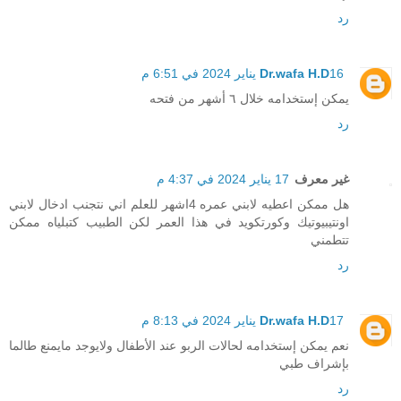
رد
16 يناير 2024 في 6:51 م
Dr.wafa H.D
يمكن إستخدامه خلال ٦ أشهر من فتحه
رد
غير معرف
17 يناير 2024 في 4:37 م
هل ممكن اعطيه لابني عمره 4اشهر للعلم اني نتجنب ادخال لابني
اونتيبيوتيك وكورتكويد في هذا العمر لكن الطبيب كتبلياه ممكن
تتطمني
رد
17 يناير 2024 في 8:13 م
Dr.wafa H.D
نعم يمكن إستخدامه لحالات الربو عند الأطفال ولايوجد مايمنع طالما
بإشراف طبي
رد