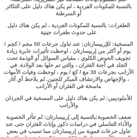
بالنسبة للمكونات الفردية ، لم يكن هناك دليل على التكاثر
أو السرطنة
الطفرات: بالنسبة للمكونات الفردية ، لم يكن هناك دليل
على حدوث طفرات جينية
المسخية: للإربيسارتان: عند تناول جرعات 50 مجم / كجم /
يوم أو أكثر من
إربيسارتان
، لوحظت تأثيرات عابرة زيادة
تجويف الحوض الكلوي ، مقياس السوائل أو الوذمة تحت
الجلد في أجنة الفئران ، والتي تم حلها بعد الولادة. في
الأرانب بجرعات 30 مغ / كغ / يوم ، لوحظت وفيات الأمهات
، والإجهاض والارتشاف المبكر للجنين. لم يلاحظ أي آثار
ماسخة في الفئران أو الأرانب
للأملوديبين: لم يكن هناك دليل على المسخية في الجرذان
والأرانب
ضعف الخصوبة:بالنسبة إلى
إربيسارتان
: لم تتأثر الخصوبة
والأداء التناسلي في دراسات ذكور وإناث الفئران حتى عند
تناول جرعات فموية من
إربيسارتان
مما تسبب في بعض