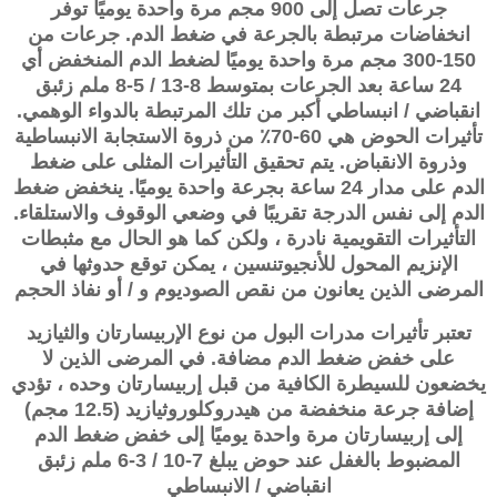
جرعات تصل إلى 900 مجم مرة واحدة يوميًا توفر
انخفاضات مرتبطة بالجرعة في ضغط الدم. جرعات من
150-300 مجم مرة واحدة يوميًا لضغط الدم المنخفض أي
24 ساعة بعد الجرعات بمتوسط ​​8-13 / 5-8 ملم زئبق
انقباضي / انبساطي أكبر من تلك المرتبطة بالدواء الوهمي.
تأثيرات الحوض هي 60-70٪ من ذروة الاستجابة الانبساطية
وذروة الانقباض. يتم تحقيق التأثيرات المثلى على ضغط
الدم على مدار 24 ساعة بجرعة واحدة يوميًا. ينخفض ​​ضغط
الدم إلى نفس الدرجة تقريبًا في وضعي الوقوف والاستلقاء.
التأثيرات التقويمية نادرة ، ولكن كما هو الحال مع مثبطات
الإنزيم المحول للأنجيوتنسين ، يمكن توقع حدوثها في
المرضى الذين يعانون من نقص الصوديوم و / أو نفاذ الحجم
تعتبر تأثيرات مدرات البول من نوع الإربيسارتان والثيازيد
على خفض ضغط الدم مضافة. في المرضى الذين لا
يخضعون للسيطرة الكافية من قبل
إربيسارتان
وحده ، تؤدي
إضافة جرعة منخفضة من هيدروكلوروثيازيد (12.5 مجم)
إلى
إربيسارتان
مرة واحدة يوميًا إلى خفض ضغط الدم
المضبوط بالغفل عند حوض يبلغ 7-10 / 3-6 ملم زئبق
انقباضي / الانبساطي