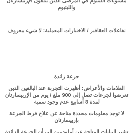
مستويات الليثيوم في المرضى الذين يتلقون الإربيسارتان
والليثيوم
تفاعلات العقاقير / الاختبارات المعملية: لا شيء معروف
جرعة زائدة
العلامات والأعراض: أظهرت التجربة عند البالغين الذين
تعرضوا لجرعات تصل إلى 900 ملغ / يوم من الإربيسارتان
لمدة 8 أسابيع عدم وجود سمية
لا توجد معلومات محددة متاحة عن علاج فرط الجرعة
بإربيسارتان
تشير البيانات المتاحة عن أملوديبين إلى أن الجرعة الزائدة