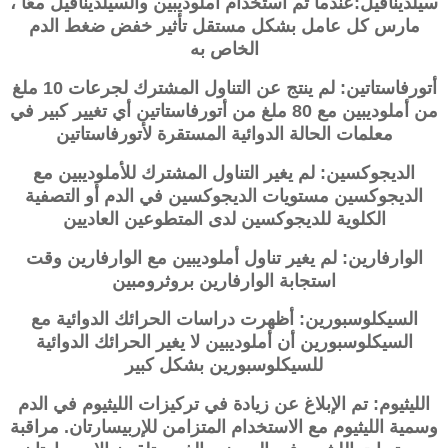
سيلدينافيل:عندما تم استخدام أملوديبين والسيلدينافيل معًا ،
مارس كل عامل بشكل مستقل تأثير خفض ضغط الدم
الخاص به
أتورفاستاتين: لم ينتج عن التناول المشترك لجرعات 10 ملغ
من أملوديبين مع 80 ملغ من أتورفاستاتين أي تغيير كبير في
معلمات الحالة الدوائية المستقرة لأتورفاستاتين
الديجوكسين: لم يغير التناول المشترك للأملوديبين مع
الديجوكسين مستويات الديجوكسين في الدم أو التصفية
الكلوية للديجوكسين لدى المتطوعين العاديين
الوارفارين: لم يغير تناول أملوديبين مع الوارفارين وقت
استجابة الوارفارين بروثرومبين
السيكلوسبورين: أظهرت دراسات الحرائك الدوائية مع
السيكلوسبورين أن أملوديبين لا يغير الحرائك الدوائية
للسيكلوسبورين بشكل كبير
الليثيوم: تم الإبلاغ عن زيادة في تركيزات الليثيوم في الدم
وسمية الليثيوم مع الاستخدام المتزامن للإربيسارتان. مراقبة