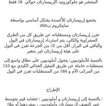
المنتشر هو جلوكورونيد الإربيسارتان حوالي 6٪ فقط
يخضع
إربيسارتان
للأكسدة بشكل أساسي بواسطة
سايتكروم ب450
تفرز
إربيسارتان
ومستقلباته عن طريق كل من الطرق
الصفراوية والكلى. يتم استرداد
إربيسارتان
في البول
والباقي في البراز. أقل من 2٪ من الجرعة تفرز في البول
على هيئة إربيسارتان غير متغير
بالنسبة للأملوديبين: يتحول أملوديبين على نطاق واسع إلى
مستقلبات خاملة عن طريق التمثيل الغذائي الكبدي مع 10٪
من المركب الأم و 60٪ من المستقلبات تفرز في البول
الإطراح
: بالنسبة إلى
إربيسارتان
و
أملوديبين
: تتشابه قيم متوسط ​​
عمر النصف لإربيسارتان وأملوديبين ، بمفردهما أو معًا: