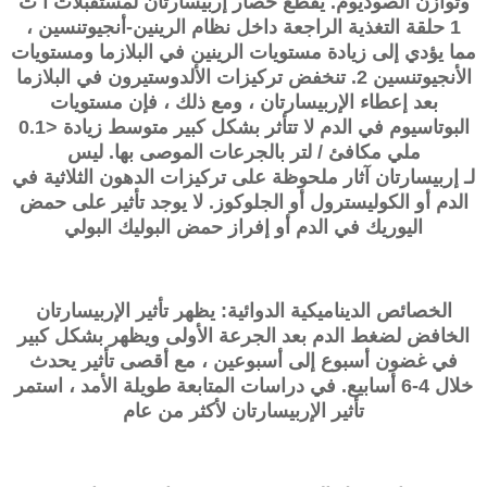
وتوازن الصوديوم. يقطع حصار
إربيسارتان
لمستقبلات أ ت
1 حلقة التغذية الراجعة داخل نظام الرينين-أنجيوتنسين ،
مما يؤدي إلى زيادة مستويات الرينين في البلازما ومستويات
الأنجيوتنسين 2. تنخفض تركيزات الألدوستيرون في البلازما
بعد إعطاء الإربيسارتان ، ومع ذلك ، فإن مستويات
البوتاسيوم في الدم لا تتأثر بشكل كبير متوسط ​​زيادة <0.1
ملي مكافئ / لتر بالجرعات الموصى بها. ليس
لـ
إربيسارتان
آثار ملحوظة على تركيزات الدهون الثلاثية في
الدم أو الكوليسترول أو الجلوكوز. لا يوجد تأثير على حمض
اليوريك في الدم أو إفراز حمض البوليك البولي
الخصائص الديناميكية الدوائية: يظهر تأثير الإربيسارتان
الخافض لضغط الدم بعد الجرعة الأولى ويظهر بشكل كبير
في غضون أسبوع إلى أسبوعين ، مع أقصى تأثير يحدث
خلال 4-6 أسابيع. في دراسات المتابعة طويلة الأمد ، استمر
تأثير الإربيسارتان لأكثر من عام