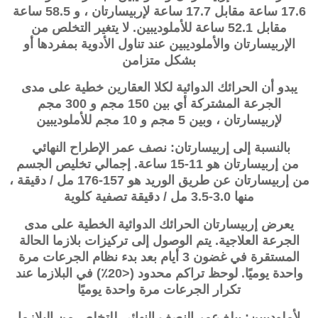
17.6 ساعة مقابل 17.7 ساعة لإربيسارتان ، و 58.5 ساعة
مقابل 52.1 ساعة للأملوديبين. لا يتغير التخلص من
الإربيسارتان والأملوديبين عند تناول الأدوية بمفردها أو
بشكل متزامن
يبدو أن الحرائك الدوائية لكلا العقارين خطية على مدى
الجرعة المشتركة أي بين 150 مجم و 300 مجم
لإربيسارتان ، وبين 5 مجم و 10 مجم للأملوديبين
بالنسبة إلى
إربيسارتان
: نصف عمر الإطراح النهائي
من
إربيسارتان
هو 11-15 ساعة. إجمالي تخليص الجسم
من
إربيسارتان
عن طريق الوريد هو 157-176 مل / دقيقة ،
منها 3.0-3.5 مل / دقيقة تصفية كلوية
يعرض
إربيسارتان
الحرائك الدوائية الخطية على مدى
الجرعة العلاجية. يتم الوصول إلى تركيزات بلازما الحالة
المستقرة في غضون 3 أيام بعد بدء نظام الجرعات مرة
واحدة يوميًا. لوحظ تراكم محدود (<20٪) في البلازما عند
تكرار الجرعات مرة واحدة يوميًا
لأملوديبين: يبلغ عمر النصف النهائي للتخلص من البلازما