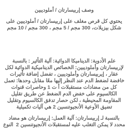
وصف
إربيسارتان / أملوديبين
يحتوي كل قرص مغلف على إربيسارتان / أملوديبين على
شكل بيزيلات، 300 مجم / 5 مجم ، 300
مجم / 10 مجم
علم الأدوية: الديناميكا الدوائية: آلية التأثير : بالنسبة
لإربيسارتان وأملوديبين: الخصائص الديناميكية الدوائية لكل
عقار ، إيربيسارتان وأملوديبين ، تفضل إضافة تأثيرات
خافضة لضغط الدم عند النظر إليها معًا مقابل وحدها: تعمل
كل من مضادات مستقبلات أ ت 1 وحاصرات قنوات
الكالسيوم على خفض الدم الضغط عن طريق تقليل
المقاومة المحيطية ، لكن حصار تدفق الكالسيوم وتقليل
تضيق الأوعية الأنجيوتنسين 2 هي آليات تكميلية
بالنسبة لـ
إربيسارتان
: آلية العمل:
إربيسارتان
هو مضاد
محدد لا يمكن التغلب عليه لمستقبلات الأنجيوتنسين 2 النوع