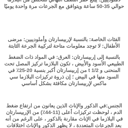
حوالي 35-50 ساعة ويتوافق مع الجرعات مرة واحدة يوميًا
الفئات الخاصة: بالنسبة لإربيسارتان وأملوديبين: مرضى
الأطفال: لا توجد معلومات متاحة لتركيبة الجرعة الثابتة
بالنسبة إلى
إربيسارتان
: العرق: في المواد ذات الضغط
الطبيعي الأسود والأبيض ، تكون البلازما تركيز المصل تحت
المنحنى و t 1/2 من
إربيسارتان
أكبر بنسبة 20-25٪ في
السود منها في البيض ؛ إن ذروة تركيزات البلازما سي
ماكس لإربيسارتان مكافئة بشكل أساسي
الجنس:في الذكور والإناث الذين يعانون من ارتفاع ضغط
الدم ، لوحظت تركيزات أعلى (11-44٪) من الإربيسارتان
في البلازما في الإناث مقارنة بالذكور ، على الرغم من أنه
بعد الجرعات المتعددة ، لا يظهر الذكور والإناث اختلافات