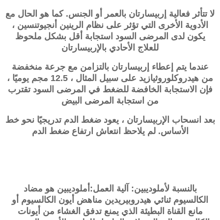
لا تتأثر فعالية
إربيسارتان
بالعمر أو الجنس. كما هو الحال مع
الأدوية الأخرى التي تؤثر على نظام الرينين أنجيوتنسين ،
يكون لدى المرضى السود استجابة أقل بشكل ملحوظ
للعلاج الأحادي بالإربيسارتان
عندما يتم إعطاء
إربيسارتان
بالتزامن مع جرعة منخفضة
من هيدروكلوروثيازيد على سبيل المثال ، 12.5 مجم يوميًا ،
فإن الاستجابة الخافضة للضغط في المرضى السود تقترب
من استجابة المرضى البيض
بعد انسحاب الإربيسارتان ، يعود ضغط الدم تدريجيًا نحو خط
الأساس. لم يلاحظ انتعاش ارتفاع ضغط الدم
بالنسبة لأملوديبين: آلية العمل:أملوديبين هو مضاد
الكالسيوم ثنائي هيدروبيريدين مناهض أيون الكالسيوم أو
مانع القناة البطيئة الذي يمنع تدفق الغشاء من أيونات