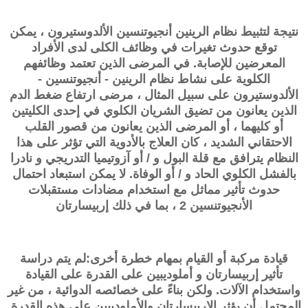
نتيجة لتثبيط نظام الرينين أنجيوتنسين الألدوستيرون ، يمكن
توقع حدوث تغيرات في وظائف الكلى لدى الأفراد
المعرضين للإصابة. في المرضى الذين تعتمد وظائفهم
الكلوية على نشاط نظام الرينين - أنجيوتنسين -
الألدوستيرون على سبيل المثال ، مرضى ارتفاع ضغط الدم
الذين يعانون من تضيق الشريان الكلوي في إحدى الكليتين
أو كليهما ، أو المرضى الذين يعانون من قصور القلب
الاحتقاني الشديد ، كان العلاج بالأدوية التي تؤثر على هذا
النظام يترافق مع قلة البول و / أو آزوتيميا التدريجي و نادرا
بالفشل الكلوي الحاد و / أو الوفاة. لا يمكن استبعاد احتمال
حدوث تأثير مماثل مع استخدام مضادات مستقبلات
الأنجيوتنسين 2 ، بما في ذلك إربيسارتان
قيادة مركبة أو القيام بمهام خطرة أخرى:لم يتم دراسة
تأثير
إربيسارتان و أملوديبين
على القدرة على القيادة
واستخدام الآلات. ولكن بناءً على خصائصه الدوائية ، من غير
المحتمل أن يؤثر الإربيسارتان والأملوديبين على هذه القدرة.