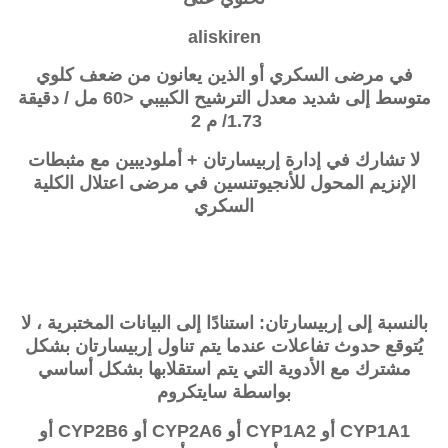
aliskiren
في مرضى السكري أو الذين يعانون من ضعف كلوي
متوسط ​​إلى شديد معدل الترشيح الكبيبي <60 مل / دقيقة
1.73/ م 2
لا تشارك في إدارة
إربيسارتان + أملوديبين
مع مثبطات
الإنزيم المحول للأنجيوتنسين في مرضى اعتلال الكلية
السكري
بالنسبة إلى إربيسارتان: استنادًا إلى البيانات المختبرية ، لا
يُتوقع حدوث تفاعلات عندما يتم تناول
إربيسارتان
بشكل
مشترك مع الأدوية التي يتم استقلابها بشكل أساسي
بواسطة سايتكروم
CYP1A1 أو CYP1A2 أو CYP2A6 أو CYP2B6 أو