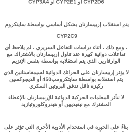
CYP2D6 أو CYP2E1 أو CYP3A4
يتم استقلاب
إربيسارتان
بشكل أساسي بواسطة سايتكروم
CYP2C9
، ومع ذلك ، أثناء دراسات التفاعل السريري ، لم يلاحظ أي
تفاعلات دوائية كبيرة عند تناول
إربيسارتان
بالاشتراك مع
الوارفارين الذي يتم استقلابه بواسطة بنفس الإنزيم
لا يؤثر
إربيسارتان
على الحرائك الدوائية لسيمفاستاتين الذي
يتم استقلابه بواسطة سايتكرومب450 أو الديجوكسين
ركيزة ناقل تدفق البروتين السكري
لا تتأثر المعلمات الحركية الدوائية للإربيسارتان بالإعطاء
المشترك مع نيفيديبين أو هيدروكلوروثيازيد
بناءً على الخبرة في استخدام الأدوية الأخرى التي تؤثر على