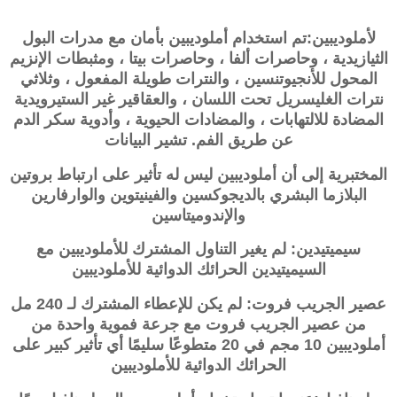
لأملوديبين:تم استخدام أملوديبين بأمان مع مدرات البول
الثيازيدية ، وحاصرات ألفا ، وحاصرات بيتا ، ومثبطات الإنزيم
المحول للأنجيوتنسين ، والنترات طويلة المفعول ، وثلاثي
نترات الغليسريل تحت اللسان ، والعقاقير غير الستيرويدية
المضادة للالتهابات ، والمضادات الحيوية ، وأدوية سكر الدم
عن طريق الفم. تشير البيانات
المختبرية إلى أن أملوديبين ليس له تأثير على ارتباط بروتين
البلازما البشري بالديجوكسين والفينيتوين والوارفارين
والإندوميتاسين
سيميتيدين: لم يغير التناول المشترك للأملوديبين مع
السيميتيدين الحرائك الدوائية للأملوديبين
عصير الجريب فروت: لم يكن للإعطاء المشترك لـ 240 مل
من عصير الجريب فروت مع جرعة فموية واحدة من
أملوديبين 10 مجم في 20 متطوعًا سليمًا أي تأثير كبير على
الحرائك الدوائية للأملوديبين