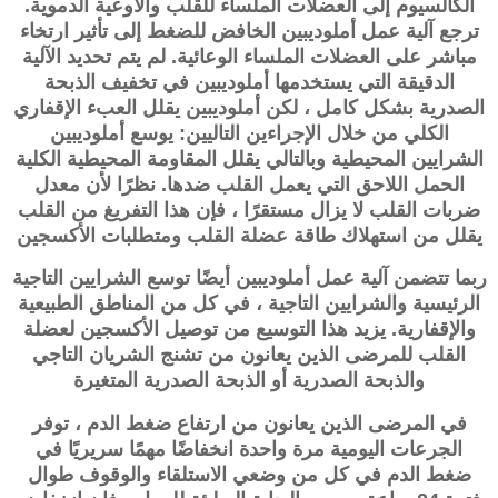
الكالسيوم إلى العضلات الملساء للقلب والأوعية الدموية.
ترجع آلية عمل أملوديبين الخافض للضغط إلى تأثير ارتخاء
مباشر على العضلات الملساء الوعائية. لم يتم تحديد الآلية
الدقيقة التي يستخدمها أملوديبين في تخفيف الذبحة
الصدرية بشكل كامل ، لكن أملوديبين يقلل العبء الإقفاري
الكلي من خلال الإجراءين التاليين: يوسع أملوديبين
الشرايين المحيطية وبالتالي يقلل المقاومة المحيطية الكلية
الحمل اللاحق التي يعمل القلب ضدها. نظرًا لأن معدل
ضربات القلب لا يزال مستقرًا ، فإن هذا التفريغ من القلب
يقلل من استهلاك طاقة عضلة القلب ومتطلبات الأكسجين
ربما تتضمن آلية عمل أملوديبين أيضًا توسع الشرايين التاجية
الرئيسية والشرايين التاجية ، في كل من المناطق الطبيعية
والإقفارية. يزيد هذا التوسيع من توصيل الأكسجين لعضلة
القلب للمرضى الذين يعانون من تشنج الشريان التاجي
والذبحة الصدرية أو الذبحة الصدرية المتغيرة
في المرضى الذين يعانون من ارتفاع ضغط الدم ، توفر
الجرعات اليومية مرة واحدة انخفاضًا مهمًا سريريًا في
ضغط الدم في كل من وضعي الاستلقاء والوقوف طوال