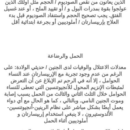
الذين يعانون من نقص الصوديوم / الحجم مثل أولئك الذين
عولجوا بقوة بمدرات البول و / أو تقييد الملح ، أو عند غسيل
الفتق. يجب تصحيح الحجم واستنفاد الصوديوم قبل بدء
العلاج بإربيسارتان / أملوديبين أو بجرعة ابتدائية أقل
الحمل والرضاعة
معدلات الاعتلال والوفيات لدى الجنين / حديثي الولادة: على
الرغم من عدم وجود تجربة مع الإربيسارتان عند النساء
الحوامل ، إلا أنه في الرحم تم الإبلاغ عن أن التعرض
لمثبطات الإنزيم المحول للأنجيوتنسين التي تعطى للنساء
الحوامل خلال الثلث الثاني والثالث من الحمل يسبب إصابة
وموت الجنين النامي. وبالتالي ، كما هو الحال مع أي دواء
يعمل أيضًا بشكل مباشر على نظام الرينين-أنجيوتنسين-
الألدوستيرون ، لا ينبغي استخدام
إربيسارتان و
أملوديبين
أثناء الحمل