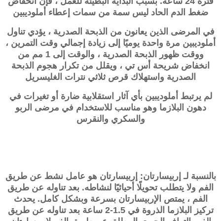
فترة 24 ساعة. بسبب البداية البطيئة للعمل ، فإن انخفاض
ضغط الدم الحاد ليس سمة من سمات إعطاء أملوديبين
في المرضى الذين يعانون من الذبحة الصدرية ، يؤدي تناول
أملوديبين مرة واحدة يوميًا إلى زيادة إجمالي وقت التمرين ،
ووقت ظهور الذبحة الصدرية ، والوقت إلى 1 مم من
انخفاض شريحة أس تي ، ويقلل من تكرار هجوم الذبحة
الصدرية واستهلاك قرص ثلاثي نترات الغليسريل
لم يرتبط أملوديبين بأي آثار استقلابية ضارة أو تغيرات في
دهون البلازما وهو مناسب للاستخدام في مرضى الربو
والسكري والنقرس
بالنسبة لـ
إربيسارتان
:
إربيسارتان
هو عامل نشط عن طريق
الفم ولا يتطلب تحويلًا أحيائيًا لنشاطه. بعد تناوله عن طريق
الفم ، يمتص الإربيسارتان بسرعة وبشكل كامل. يحدث
تركيز البلازما الذروة في 1.5-2 ساعة بعد تناوله عن طريق