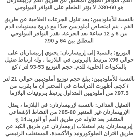
الفم. التوافر الحيوي المطلق عن طريق الفم لإربيسارتان
هو 60-80٪. لا يؤثر الطعام على التوافر البيولوجي
بالنسبة للأملوديبين: بعد تناول الجرعات العلاجية عن طريق
الفم ، يتم امتصاص أملوديبين جيدًا مع ذروة مستويات الدم
بين 6 و 12 ساعة بعد الجرعة. يقدر التوافر البيولوجي
المطلق بين 64 و 90٪
التوزيع: بالنسبة إلى
إربيسارتان
: يحتوي
إربيسارتان
على
حوالي 96٪ مرتبط بالبروتين في البلازما ، وله ارتباط ضئيل
بالمكونات الخلوية للدم. حجم التوزيع 53-93 لتر / كغ
بالنسبة للأملوديبين: يبلغ حجم توزيع أملوديبين حوالي 21 لتر
/ كجم. أظهرت الدراسات في المختبر أن ما يقرب من
97.5٪ من أملوديبين المتداول يرتبط ببروتينات البلازما
التمثيل الغذائي: بالنسبة لإربيسارتان: في البلازما ، يمثل
الإربيسارتان غير المتغير 80-85٪ من النشاط الإشعاعي
المنتشر بعد تناوله عن طريق الفم أو الوريد.14 ج
إيربيسارتان. يتم استقلاب
إربيسارتان
عن طريق الكبد عن
طريق اقتران الجلوكورونيد والأكسدة. المستقلب الرئيسي