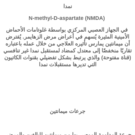
نمدا
N-methyl-D-aspartate (NMDA)
في الجهاز العصبي المركزي بواسطة غلوتامات الأحماض
الأمينية المثيرة يُسهم في أعراض مرض الزهايمر. يُفترض
أن ميمانتين يمارس تأثيره العلاجي من خلال عمله باعتباره
تقاربًا منخفضًا إلى معتدل كمضاد لمستقبل نمدا غير تنافسي
(قناة مفتوحة) والذي يرتبط بشكل تفضيلي بقنوات الكاتيون
التي تديرها مستقبلات نمدا
جرعات ميمانتين
جرعة المداومة الموصى بها من ميمانتين للبالغين والمرضى