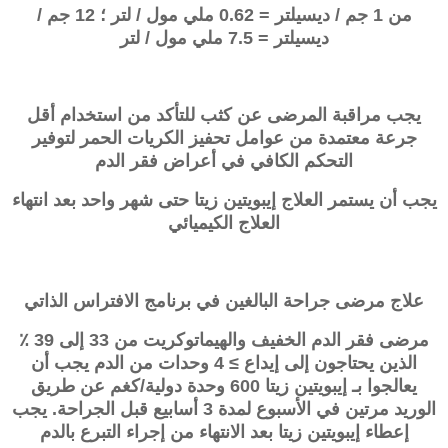
من 1 جم / ديسيلتر = 0.62 ملي مول / لتر ؛ 12 جم /
ديسيلتر = 7.5 ملي مول / لتر
يجب مراقبة المرضى عن كثب للتأكد من استخدام أقل
جرعة معتمدة من عوامل تحفيز الكريات الحمر لتوفير
التحكم الكافي في أعراض فقر الدم
يجب أن يستمر العلاج إيبويتين زيتا حتى شهر واحد بعد انتهاء
العلاج الكيميائي
علاج مرضى جراحة البالغين في برنامج الافتراس الذاتي
مرضى فقر الدم الخفيف والهيماتوكريت من 33 إلى 39 ٪
الذين يحتاجون إلى إيداع ≥ 4 وحدات من الدم يجب أن
يعالجوا بـ إيبويتين زيتا 600 وحدة دولية/كغم عن طريق
الوريد مرتين في الأسبوع لمدة 3 أسابيع قبل الجراحة. يجب
إعطاء إيبويتين زيتا بعد الانتهاء من إجراء التبرع بالدم