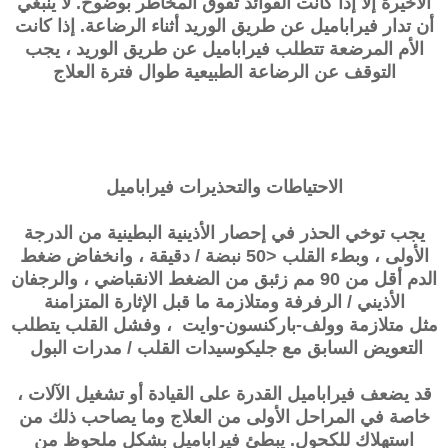
الأخيرة إلا إذا كانت الفوائد تفوق المخاطر بوضوح. لا ينبغي
أن تدار فيراباميل عن طريق الوريد أثناء الرضاعة. إذا كانت
الأم المرضعة تتطلب فيراباميل عن طريق الوريد ، يجب
التوقف عن الرضاعة الطبيعية طوال فترة العلاج
الاحتياطات والتحذيرات
فيراباميل
يجب توخي الحذر في إحصار الأذينية البطينية من الدرجة
الأولى ، وبطء القلب <50 نبضة / دقيقة ، وانخفاض ضغط
الدم أقل من 90 مم زئبق من الضغط الانقباضي ، والرجفان
الأذيني / الرفرفة ومتلازمة ما قبل الإثارة المتزامنة
مثل
متلازمة وولف-باركنسون-وايت
، وفشل القلب يتطلب
التعويض السابق مع جليكوسيدات القلب / مدرات البول
قد يضعف فيراباميل القدرة على القيادة أو تشغيل الآلات ،
خاصة في المراحل الأولى من العلاج وما يصاحب ذلك من
استهلاك للكحول. يبطئ فيراباميل بشكل ملحوظ من