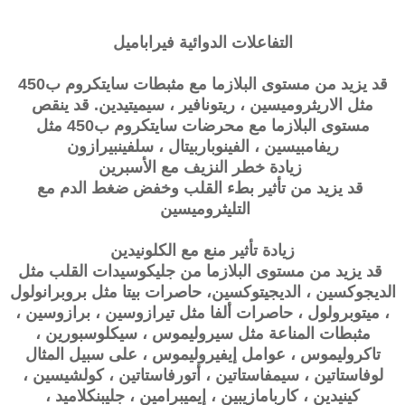
التفاعلات الدوائية
فيراباميل
قد يزيد من مستوى البلازما مع مثبطات سايتكروم ب450
مثل الاريثروميسين ، ريتونافير ، سيميتيدين. قد ينقص
مستوى البلازما مع محرضات سايتكروم ب450 مثل
ريفامبيسين ، الفينوباربيتال ، سلفينبيرازون
زيادة خطر النزيف مع الأسبرين
قد يزيد من تأثير بطء القلب وخفض ضغط الدم مع
التليثروميسين
زيادة تأثير منع مع الكلونيدين
قد يزيد من مستوى البلازما من جليكوسيدات القلب مثل
الديجوكسين ، الديجيتوكسين، حاصرات بيتا مثل بروبرانولول
، ميتوبرولول ، حاصرات ألفا مثل تيرازوسين ، برازوسين ،
مثبطات المناعة مثل سيروليموس ، سيكلوسبورين ،
تاكروليموس ، عوامل إيفيروليموس ، على سبيل المثال
لوفاستاتين ، سيمفاستاتين ، أتورفاستاتين ، كولشيسين ،
كينيدين ، كاربامازيبين ، إيميبرامين ، جليبنكلاميد ،