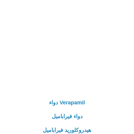
Verapamil دواء
دواء فيراباميل
هيدروكلوريد فيراباميل