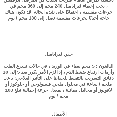
بالنسبة لمرض انتظام ضربات القلب في المرضى الرقميين
، يجب إعطاء فيراباميل 240 مجم إلى 360 مجم في
جرعات مقسمة ، اعتمادًا على شدة الحالة. قد تكون هناك
حاجة أحيانًا لجرعات مقسمة تصل إلى 180 مجم / يوم
حقن فيراباميل
البالغون : 5 مجم ببطء في الوريد ، في حالات تسرع القلب
وأزمات ارتفاع ضغط الدم ، إذا لزم الأمر يكرر بعد 5 إلى 10
دقائق التسريب بالتنقيط للحفاظ على التأثير العلاجي: 5-10
ملجم / ساعة في محلول ملحي فسيولوجي أو جلوكوز أو
لافولوز أو محاليل مماثلة ، بمعدل جرعة إجمالية تبلغ 100
مجم / يوم
الأطفال