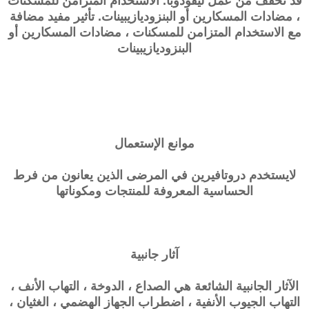
قد تخفف من عمل ليفودوبا. الاستخدام المتزامن للمسكنات
، مضادات المسكارين أو البنزوديازيبينات. تأثير مفيد مضافة
مع الاستخدام المتزامن للمسكنات ، مضادات المسكارين أو
البنزوديازيبينات
موانع الإستعمال
لايستخدم دروتافيرين في المرضى الذين يعانون من فرط
الحساسية المعروفة للمنتجات ومكوناتها
آثار جانبية
الآثار الجانبية الشائعة هي الصداع ، الدوخة ، التهاب الأنف ،
التهاب الجيوب الأنفية ، اضطراب الجهاز الهضمي ، الغثيان ،