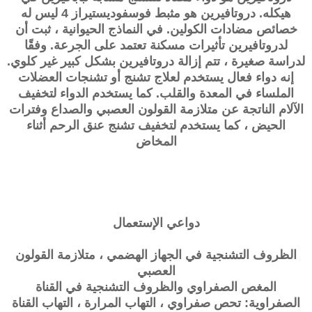
هيكله. دروتافيرين هو مثبط فوسفوديستيراز 4 ليس له
خصائص مضادات الكولين. في النماذج الحيوانية ، ثبت أن
لدروتافيرين تأثيرات مسكنة تعتمد على الجرعة. وفقًا
لدراسة صغيرة ، تتم إزالة دروتافيرين بشكل كبير غير كلوي.
إنه دواء فعال يستخدم لعلاج تشنج أو تشنجات العضلات
الملساء في المعدة والقلب. كما يستخدم الدواء لتخفيف
الآلام الناتجة عن متلازمة القولون العصبي والصداع وفترات
الحيض ، كما يستخدم لتخفيف تشنج عنق الرحم أثناء
المخاض
دواعي الإستعمال
الظروف التشنجية في الجهاز الهضمي ، متلازمة القولون
العصبي
المغص الصفراوي والظروف التشنجية في القناة
الصفراوية: تحص صفراوي ، التهاب المرارة ، التهاب القناة