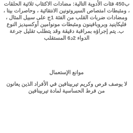
ب450 فئات الأدوية التالية: مضادات الاكتئاب ثلاثية الحلقات
، ومثبطات امتصاص السيروتونين الانتقائية ، وحاصرات بيتا ،
ومضادات ضربات القلب من الفئة 1ج على سبيل المثال ،
فليكاينيد وبروبافينون ومثبطات مونوامين أوكسيديز النوع
ب. يتم إجراؤه بمراقبة دقيقة وقد يتطلب تقليل جرعة
الدواء 2د6 المستقلب
موانع الإستعمال
لا يوصف قرص وكريم تيربينافين في الأفراد الذين يعانون
من فرط الحساسية لمادة تيربينافين