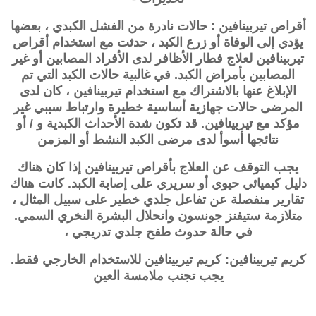
أقراص تيربينافين : حالات نادرة من الفشل الكبدي ، بعضها
يؤدي إلى الوفاة أو زرع الكبد ، حدثت مع استخدام أقراص
تيربينافين لعلاج فطار الأظافر لدى الأفراد المصابين أو غير
المصابين بأمراض الكبد. في غالبية حالات الكبد التي تم
الإبلاغ عنها بالاشتراك مع استخدام تيربينافين ، كان لدى
المرضى حالات جهازية أساسية خطيرة وارتباط سببي غير
مؤكد مع تيربينافين. قد تكون شدة الأحداث الكبدية و / أو
نتائجها أسوأ لدى مرضى الكبد النشط أو المزمن
يجب التوقف عن العلاج بأقراص تيربينافين إذا كان هناك
دليل كيميائي حيوي أو سريري على إصابة الكبد. كانت هناك
تقارير منفصلة عن تفاعل جلدي خطير على سبيل المثال ،
متلازمة ستيفنز جونسون وانحلال البشرة النخري السمي.
في حالة حدوث طفح جلدي تدريجي ،
كريم تيربينافين: كريم تيربينافين للاستخدام الخارجي فقط.
يجب تجنب ملامسة العين