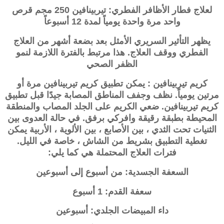
لعلاج فطار الأظافر الفطري: تيربينافين 250 مجم قرص
واحد مرة واحدة يومياً لمدة 12 أسبوعاً
يظهر التأثير السريري الأمثل بعد بضعة أشهر من العلاج
الفطري ووقف العلاج. هذا مرتبط بالفترة اللازمة لنمو
الظفر الصحي
كريم تيربينافين : يمكن تطبيق كريم تيربينافين مرة أو
مرتين يومياً. نظف وجفف المناطق المصابة جيدًا قبل تطبيق
كريم تيربينافين. ضعي الكريم على الجلد المصاب والمنطقة
المحيطة بطبقة رقيقة وافركي برفق. في حالة العدوى بين
الثنيات تحت الثدي ، بين الأصابع ، بين الألوية ، الأربية يمكن
تغطية التطبيق بشريط من الشاش ، خاصة في الليل.
فترات العلاج المحتملة هي كما يلي:
السعفة الجسدية: من أسبوع إلى أسبوعين
سعفة القدم: 1 أسبوع
داء المبيضات الجلدي: أسبوعين