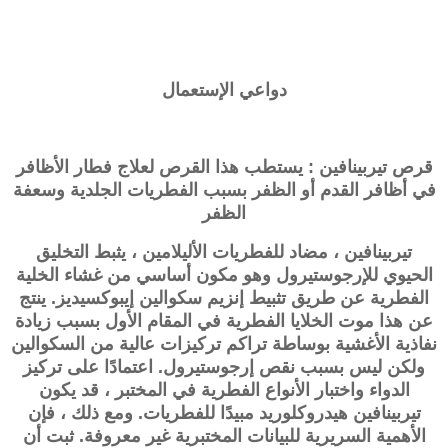
دواعي الإستعمال
قرص تيربينافين : يستطب هذا القرص لعلاج فطار الأظافر
في أظافر القدم أو الظفر بسبب الفطريات الجلدية وسعفة
الظفر
تيربينافين ، مضاد للفطريات الأليلامين ، يثبط التخليق
الحيوي للإرجوستيرول وهو مكون أساسي من غشاء الخلية
الفطرية عن طريق تثبيط إنزيم سكوالين إيبوكسيديز. ينتج
عن هذا موت الخلايا الفطرية في المقام الأول بسبب زيادة
نفاذية الأغشية بوساطة تراكم تركيزات عالية من السكوالين
ولكن ليس بسبب نقص إرجوستيرول. اعتمادًا على تركيز
الدواء واختبار الأنواع الفطرية في المختبر ، قد يكون
تيربينافين هيدروكلوريد مبيدًا للفطريات. ومع ذلك ، فإن
الأهمية السريرية للبيانات المختبرية غير معروفة. ثبت أن