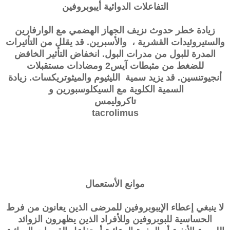
التفاعلات الدوائية أيبوبروفين
زيادة خطر حدوث نزيف الجهاز الهضمي مع الوارفارين
والستيروئيدات القشرية ، والأسبرين. قد يقلل من التأثيرات
المدرة للبول من مدرات البول. انخفاض التأثير الخافض
للضغط من مثبطات آيس2 ومضادات مستقبلات
أنجيوتنسين. قد يزيد سمية الليثيوم والميثوتريكسات. زيادة
السمية الكلوية مع السيكلوسبورين و
تاكروليمس
tacrolimus
موانع الأستعمال
لا ينبغي إعطاء الإيبوبروفين للمرضى الذين يعانون من فرط
الحساسية للبوبروفين وللأفراد الذين يظهرون الزوائد