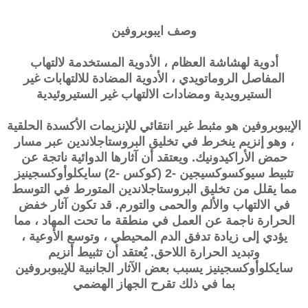
وصف
ايبوبروفين
أدوية لهشاشة العظام ، الأدوية المستخدمة لالتهاب
المفاصل الروماتويدي ، الأدوية المضادة للالتهابات غير
الستيرويدية ومضادات الالتهاب غير الستيروئيدية
الإيبوبروفين هو مثبط غير انتقائي للإنزيمات الأكسدة الحلقية
، وهو إنزيم ينخرط في تخليق البروستاجلاندين عبر مسار
حمض الأراكيدونيك. ويعتقد أن آثارها الدوائية ناتجة عن
تثبيط سيوكسوكسيجين -2 (كوكس -2) سايكلوأوكسجينيز
مما يقلل من تخليق البروستاجلاندين المتورط في التوسط
في الالتهاب والألم والحمى والتورم. قد تكون آثار خفض
الحرارة ناجمة عن العمل في منطقة ما تحت المهاد ، مما
يؤدي إلى زيادة تدفق الدم المحيطي ، وتوسع الأوعية ،
وتبديد الحرارة اللاحق. يُعتقد أن تثبيط أنزيم
سايكلوأوكسجينيز يسبب بعض الآثار الجانبية للإيبوبروفين
بما في ذلك تقرح الجهاز الهضمي