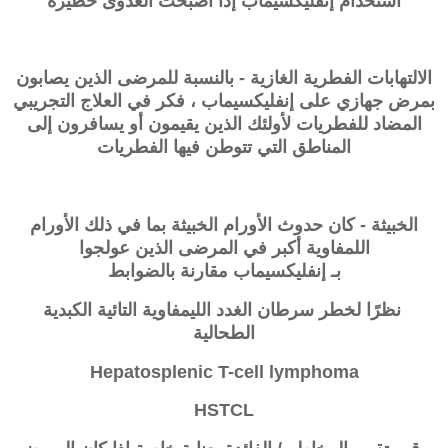
استخدام
إنفليكسيماب
إذا أصبحت العدوى خطيرة
الالتهابات الفطرية الغازية - بالنسبة للمرضى الذين يصابون
بمرض جهازي على
إنفليكسيماب
، فكر في العلاج التجريبي
المضاد للفطريات لأولئك الذين يقيمون أو يسافرون إلى
المناطق التي تتوطن فيها الفطريات
الخبيثة - كان حدوث الأورام الخبيثة بما في ذلك الأورام
اللمفاوية أكبر في المرضى الذين عولجوا
بـ
إنفليكسيماب
مقارنة بالضوابط
نظرًا لخطر
سرطان الغدد الليمفاوية التائية الكبدية
الطحالية
Hepatosplenic T-cell lymphoma
HSTCL