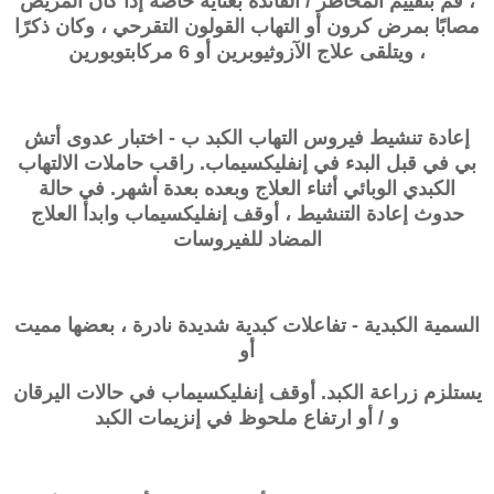
، قم بتقييم المخاطر / الفائدة بعناية خاصة إذا كان المريض
مصابًا بمرض كرون أو التهاب القولون التقرحي ، وكان ذكرًا
، ويتلقى علاج الآزوثيوبرين أو 6 مركابتوبورين
إعادة تنشيط فيروس التهاب الكبد ب - اختبار عدوى أتش
بي في قبل البدء في
إنفليكسيماب
. راقب حاملات الالتهاب
الكبدي الوبائي أثناء العلاج وبعده بعدة أشهر. في حالة
حدوث إعادة التنشيط ، أوقف إنفليكسيماب وابدأ العلاج
المضاد للفيروسات
السمية الكبدية - تفاعلات كبدية شديدة نادرة ، بعضها مميت
أو
يستلزم زراعة الكبد. أوقف إنفليكسيماب في حالات اليرقان
و / أو ارتفاع ملحوظ في إنزيمات الكبد