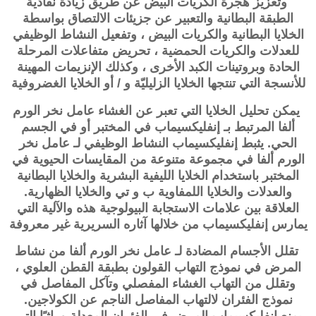
وتعزيز هجرة الكريات البيض عن طريق زيادة نفاذية
الطبقة البطانية والتعبير عن جزيئات الالتصاق بواسطة
الخلايا البطانية والكريات البيض ، وتفعيل النشاط الوظيفي
للعدلات والكريات الحمضية ، تحريض متفاعلات المرحلة
الحادة وبروتينات الكبد الأخرى ، وكذلك الإنزيمات المهينة
للأنسجة التي تنتجها الخلايا الزليليّة و / أو الخلايا الغضروفية
يمكن تحليل الخلايا التي تعبر عن الغشاء
عامل نخر الورم
ألفا
المرتبط بـ
إنفليكسيماب
في المختبر أو في الجسم
الحي. يثبط
إنفليكسيماب
النشاط الوظيفي لـ
عامل نخر
الورم ألفا
في مجموعة متنوعة من المقايسات الحيوية في
المختبر باستخدام الخلايا الليفية البشرية والخلايا البطانية
والعدلات والخلايا اللمفاوية ب و تي والخلايا الظهارية.
العلاقة بين علامات الاستجابة البيولوجية هذه والآلية التي
يمارس
إنفليكسيماب
من خلالها آثاره السريرية غير معروفة
تقلل الأجسام المضادة لـ
عامل نخر الورم ألفا
من نشاط
المرض في نموذج التهاب القولون بطبقة القطن العلوي ،
وتقلل من التهاب الغشاء المفصلي وتآكل المفاصل في
نموذج الفئران لالتهاب المفاصل الناجم عن الكولاجين.