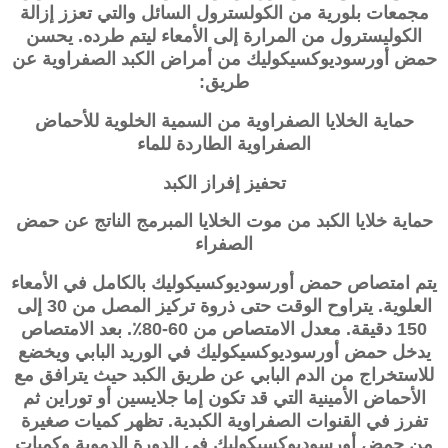
مجمعات بلورية من الكولسترول السائل والتي تعزز إزالة
الكوليسترول من المرارة إلى الأمعاء ليتم طرده. يحسن
حمض
أورسوديوكسيكوليك
من أمراض الكبد الصفراوية عن
طريق:
حماية الخلايا الصفراوية من السمية الخلوية للأحماض
الصفراوية الطاردة للماء
تحفيز إفراز الكبد
حماية خلايا الكبد من موت الخلايا المبرمج الناتج عن حمض
الصفراء
يتم امتصاص حمض
أورسوديوكسيكوليك
بالكامل في الأمعاء
العلوية. يتراوح الوقت حتى ذروة تركيز المصل من 30 إلى
150 دقيقة. معدل الامتصاص من 60-80٪. بعد الامتصاص
يدخل حمض
أورسوديوكسيكوليك
في الوريد البابي ويخضع
للاستخراج من الدم البابي عن طريق الكبد حيث يترافق مع
الأحماض الأمينية التي قد تكون إما جلايسين أو توراين ثم
تفرز في القنوات الصفراوية الكبدية. تظهر كميات صغيرة
من حمض
أورسوديوكسيكوليك
في الدورة الدموية وكميات