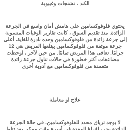
الكبد ، تشنجات وغيبوبة
يحتوي
فلوفوكسامين
على هامش أمان واسع في الجرعة
الزائدة. منذ تقديم السوق ، كانت تقارير الوفيات المنسوبة
إلى جرعة زائدة من فلوفوكسامين وحده نادرة للغاية. أعلى
جرعة موثقة من فلوفوكسامين يبتلعها المريض هي 12
جرامًا. تعافى هذا المريض تمامًا. من حين لآخر ، لوحظت
مضاعفات أكثر خطورة في حالات تناول جرعة زائدة
متعمدة من فلوفوكسامين مع أدوية أخرى
علاج او معاملة
لا يوجد ترياق محدد للفلوفوكسامين. في حالة الجرعة
الزائدة يجب إفراغ المعدة في أسرع وقت ممكن بعد تناول