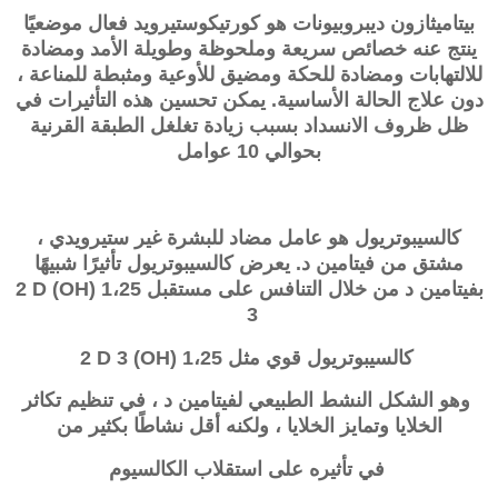
بيتاميثازون ديبروبيونات هو كورتيكوستيرويد فعال موضعيًا
ينتج عنه خصائص سريعة وملحوظة وطويلة الأمد ومضادة
للالتهابات ومضادة للحكة ومضيق للأوعية ومثبطة للمناعة ،
دون علاج الحالة الأساسية. يمكن تحسين هذه التأثيرات في
ظل ظروف الانسداد بسبب زيادة تغلغل الطبقة القرنية
بحوالي 10 عوامل
كالسيبوتريول
هو عامل مضاد للبشرة غير ستيرويدي ،
مشتق من فيتامين د. يعرض
كالسيبوتريول
تأثيرًا شبيهًا
بفيتامين د من خلال التنافس على مستقبل
1،25 (OH) 2
D
3
كالسيبوتريول قوي مثل
1،25
(OH) 2 D 3
وهو الشكل النشط الطبيعي لفيتامين د ، في تنظيم تكاثر
الخلايا وتمايز الخلايا ، ولكنه أقل نشاطًا بكثير من
في تأثيره على استقلاب الكالسيوم