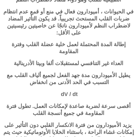
في الحيوانات ،
أميودارون
فعال في منع أو قمع عدم انتظام
ضربات القلب المستحث تجريبياً. قد يكون التأثير المضاد
لاضطراب النظم لأميودارون ناتجًا عن خاصيتين رئيسيتين
على الأقل:
إطالة المدة المحتملة لعمل خلية عضلة القلب وفترة
المقاومة
العداء غير التنافسي لمستقبلات ألفا وبيتا الأدرينالية
يطيل الأميودارون مدة جهد الفعل لجميع ألياف القلب مع
التسبب في الحد الأدنى من انخفاض
dV / dt
أقصى سرعة لضربة صاعدة لإمكانات العمل. تطول فترة
المقاومة في جميع أنسجة القلب
يزيد الأميودارون من فترة الانكسار القلبي دون التأثير على
إمكانات غشاء الراحة ، باستثناء الخلايا الأوتوماتيكية حيث يتم