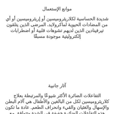
موانع الإستعمال
شديدة الحساسية لكلاريثروميسين أو إريثروميسين أو أي
من المضادات الحيوية لماكرولايد. المرضى الذين يتلقون
تيرفينادين الذين لديهم تشوهات قلبية أو اضطرابات
إلكتروليتية موجودة مسبقًا
آثار جانبية
التفاعلات الضائرة الأكثر شيوعًا والمرتبطة بعلاج
كلاريثروميسين لكل من البالغين والأطفال هي آلام البطن
والإسهال والغثيان والقيء وانحراف الطعم. عادة ما تكون
هذه التفاعلات الضائرة خفيفة في الشدة وتتوافق مع