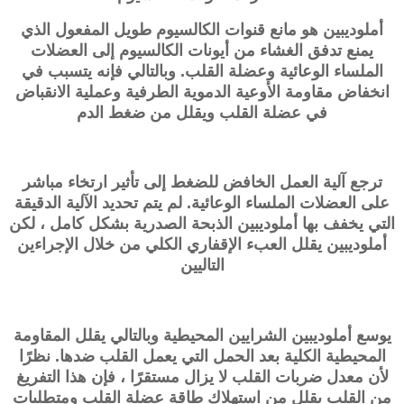
أملوديبين هو مانع قنوات الكالسيوم طويل المفعول الذي
يمنع تدفق الغشاء من أيونات الكالسيوم إلى العضلات
الملساء الوعائية وعضلة القلب. وبالتالي فإنه يتسبب في
انخفاض مقاومة الأوعية الدموية الطرفية وعملية الانقباض
في عضلة القلب ويقلل من ضغط الدم
ترجع آلية العمل الخافض للضغط إلى تأثير ارتخاء مباشر
على العضلات الملساء الوعائية. لم يتم تحديد الآلية الدقيقة
التي يخفف بها أملوديبين الذبحة الصدرية بشكل كامل ، لكن
أملوديبين يقلل العبء الإقفاري الكلي من خلال الإجراءين
التاليين
يوسع أملوديبين الشرايين المحيطية وبالتالي يقلل المقاومة
المحيطية الكلية بعد الحمل التي يعمل القلب ضدها. نظرًا
لأن معدل ضربات القلب لا يزال مستقرًا ، فإن هذا التفريغ
من القلب يقلل من استهلاك طاقة عضلة القلب ومتطلبات