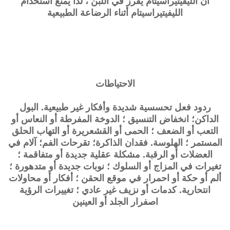
أن الليفيتيراسيتام يُفرز في اللبن ، لذا يُمنع استخدام
الليفيتيراسيتام أثناء الرضاعة الطبيعية
الاحتياطات
ردود فعل تحسسية شديدة وأفكار غير طبيعية. البول
الداكن؛ انخفاض التنسيق ؛ الدوخة المفرطة أو النعاس أو
التعب أو الضعف ؛ الحمى أو القشعريرة أو التهاب الحلق
المستمر ؛ الهلوسة. فقدان الذاكرة؛ تقرحات الفم؛ آلام في
العضلات أو الرقبة. مشكلة عقلية جديدة أو متفاقمة ؛
تغيرات في المزاج أو السلوك ؛ نوبات جديدة أو متدهورة ؛
ألم أو حكة أو احمرار في موقع الحقن ؛ أفكار أو محاولات
انتحارية. كدمات أو نزيف غير عادي ؛ تغييرات الرؤية
اصفرار الجلد أو العينين