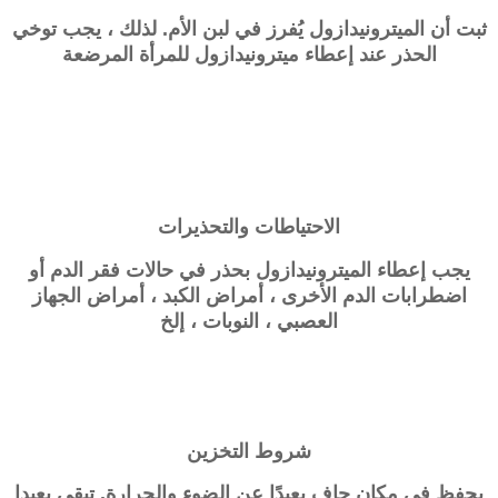
ثبت أن الميترونيدازول يُفرز في لبن الأم. لذلك ، يجب توخي
الحذر عند إعطاء ميترونيدازول للمرأة المرضعة
الاحتياطات والتحذيرات
يجب إعطاء الميترونيدازول بحذر في حالات فقر الدم أو
اضطرابات الدم الأخرى ، أمراض الكبد ، أمراض الجهاز
العصبي ، النوبات ، إلخ
شروط التخزين
يحفظ في مكان جاف بعيدًا عن الضوء والحرارة. تبقي بعيدا