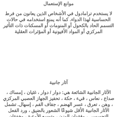
موانع الإستعمال
لا يستخدم ترامادول في الأشخاص الذين يعانون من فرط
الحساسية لهذا الدواء. كما أنه يمنع استخدامه في حالات
التسمم الحاد بالكحول أو المنومات أو المسكنات ذات التأثير
المركزي أو المواد الأفيونية أو المؤثرات العقلية
آثار جانبية
الآثار الجانبية الشائعة هي: دوار / دوار ، غثيان ، إمساك ،
صداع ، نعاس ، قيء ، حكة ، تحفيز الجهاز العصبي المركزي
، وهن ، تعرق ، عسر الهضم ، جفاف الفم ، إسهال. تشمل
الآثار الجانبية الأقل شيوعًا الشعور بالضيق ، ورد الفعل
التحسسي ، وفقدان الوزن ، وتوسع الأوعية ، وخفقان