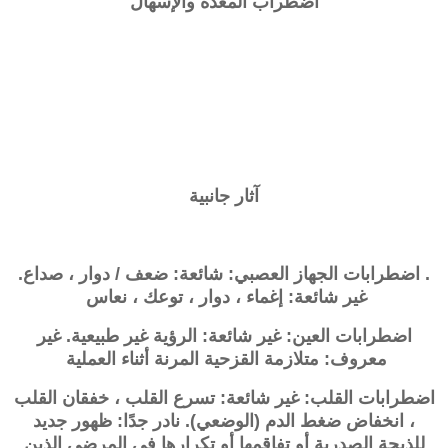
اضطراب المعدة والإسهال
آثار جانبية
. اضطرابات الجهاز العصبي: شائعة: ضعف / دوار ، صداع.
غير شائعة: إغماء ، دوار ، توعك ، نعاس
اضطرابات العين: غير شائعة: الرؤية غير طبيعية. غير
معروف: متلازمة القزحية المرنة أثناء العملية
اضطرابات القلب: غير شائعة: تسرع القلب ، خفقان القلب
، انخفاض ضغط الدم (الوضعي). نادر جدًا: ظهور جديد
للذبحة الصدرية أو تفاقمها أو تكرارها في المرضى الذين