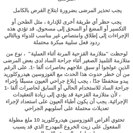
يجب تحذير المرضى بضرورة ابتلاع القرص بالكامل
يجب حظر أي طريقة أخرى للإدارة ، مثل الطحن أو
التكسير أو المضغ أو السحق إلى مسحوق. قد تؤدي هذه
الإجراءات إلى إطلاق وامتصاص غير مناسب للدواء وبالتالي
ردود فعل سلبية مبكرة محتملة
لوحظت "متلازمة القزحية المرنة أثناء العملية" ، نوع من
متلازمة التلميذ الصغير أثناء جراحة الساد لدى بعض المرضى
الذين عولجوا أو سبق علاجهم بحاصرات ألفا -1. على الرغم
من أن خطر حدوث هذا الحدث مع الفوزوسين هيدروكلوريد
يبدو منخفضًا جدًا ، يجب إبلاغ جراحي العيون مسبقًا بإجراء
جراحة الساد للاستخدام الحالي أو السابق لحاصرات ألفا -1
، لأن
متلازمة القزحية
قد يؤدي إلى زيادة التعقيدات
الإجرائية. يجب أن يكون أطباء العيون على استعداد لإجراء
تعديلات محتملة على أسلوبهم الجراحي
تحتوي أقراص الفوزوسين هيدروكلوريد 10 ملغ مطولة
المفعول على زيت الخروع المهدرج الذي قد يسبب