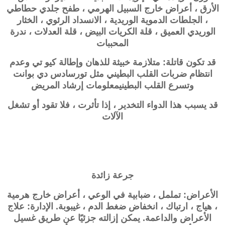
الأرق ، أعراض خارج السبيل الهرمي ، طفح جلدي حطاطي
، الجلطات الدموية الوريدية ، الانسداد الرئوي ، الخثار
الوريدي العميق ، قلة الكريات البيض ، قلة العدلات ، ندرة
المحببات
قد تكون قاتلة: متلازمة خبيثة للذهان وإطالة كيو تي وعدم
انتظام ضربات القلب البطيني مثل تورسادس دي بوانت
وتسرع القلب البطيني
معلومات إرشاد المريض
قد يسبب هذا الدواء التخدير ، إذا تأثرت ، فلا تقود أو تشغل
الآلات
جرعة زائدة
الأعراض: تململ ، ضبابية في الوعي ، أعراض خارج هرمية
، هياج ، ارتباك ، انخفاض ضغط الدم ، غيبوبة. الإدارة: علاج
الأعراض والداعمة. يمكن إزالته جزئيًا عن طريق غسيل