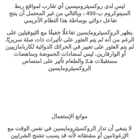
ليس لدى
روكسيثروميسين
أي تقارب لمواقع ربط
السيتوكروم ب-450 ، وبالتالي من غير المحتمل أن ينتج
تفاعل دوائي بوساطة هذا النظام الأنزيمي
يظهر الروكسيثرومايسين تفاعلًا خفيفًا مع الثيوفيلين على
الرغم من أنه لم يتم العثور على تأثيرات ذات صلة سريريًا.
لم يتم العثور على تغيير في الحرائك الدوائية لكاربامازيبين
أو الوارفارين. ليس لمضادات الحموضة ومناهضات
مستقبلات هـ2 والطعام تأثير على امتصاص
الروكسيثرومايسين
موانع الإستعمال
لا ينبغي أن تدار الروكسيثرومايسين في نفس الوقت مع
الإرغوتامين أو مشتقاته لأنه قد يسبب تشنج الشرايين