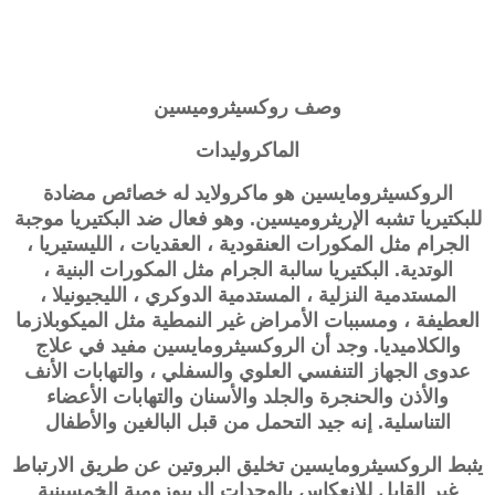
وصف
روكسيثروميسين
الماكروليدات
الروكسيثرومايسين هو ماكرولايد له خصائص مضادة
للبكتيريا تشبه الإريثروميسين. وهو فعال ضد البكتيريا موجبة
الجرام مثل المكورات العنقودية ، العقديات ، الليستيريا ،
الوتدية. البكتيريا سالبة الجرام مثل المكورات البنية ،
المستدمية النزلية ، المستدمية الدوكري ، الليجيونيلا ،
العطيفة ، ومسببات الأمراض غير النمطية مثل الميكوبلازما
والكلاميديا. وجد أن الروكسيثرومايسين مفيد في علاج
عدوى الجهاز التنفسي العلوي والسفلي ، والتهابات الأنف
والأذن والحنجرة والجلد والأسنان والتهابات الأعضاء
التناسلية. إنه جيد التحمل من قبل البالغين والأطفال
يثبط الروكسيثرومايسين تخليق البروتين عن طريق الارتباط
غير القابل للانعكاس بالوحدات الريبوزومية الخمسينية