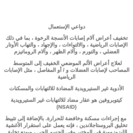
دواعي الإستعمال
تخفيف أعراض آلام إصابات الأنسجة الرخوة ، بما في ذلك
الإصابات الرياضية ، والالتواءات ، والإجهاد ، والتهاب الأوتار
العضلي ، والتورم ، وآلام الظهر ، وآلام الروماتيزم
لعلاج أعراض الألم الموضعي الخفيف إلى المتوسط ​​
المصاحب لإصابات العضلات و / أو المفاصل ، مثل الإصابات
الرياضية
الأدوية غير الستيرويدية المضادة للالتهابات والمسكنات
كيتوبروفين هو عقار مضاد للالتهابات غير الستيرويدية
(NSAID)
مع إجراءات مسكنة وخافضة للحرارة. بالإضافة إلى تثبيط
تخليق البروستاجلاندين ، فإنه يعمل على استقرار الأغشية
الليزوزومية في المختبر وفي الجسم الحي ، ويمنع تخليق