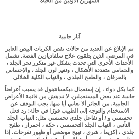
الشهرين الأولين من الحياة
آثار جانبية
تم الإبلاغ عن العديد من حالات نقص الكريات البيض العابر
في المرضى الذين يتلقون علاج سلفاديازين الفضة. تشمل
الأحداث الأخرى التي تحدث بشكل غير متكرر نخر الجلد ،
والحمامي متعددة الأشكال ، وتغير لون الجلد ، والإحساس
بالحرقان ، والطفح الجلدي ، والتهاب الكلية الخلالي
كما بكل دواء ، إن إستعمال ديكسبانتينول قد يسبب أعراضاً
جانبية عند بعض المستعملين. لا تندهش من قائمة الأعراض
الجانبية. من الجائز ألا تعاني أيا منها. يجب التوقف عن
الاستخدام والتوجه إلى الطبيب فورًا في حالة: رد فعل
تحسسي و / أو تفاعل جلدي تحسسي مثل: التهاب الجلد
التأتبي ، التهاب الجلد التحسسي ، حكة ، احمرار ، طفح
جلدي ، إكزيما ، شرى ، تهيج موضعي أو ظهور تقرحات. إذا