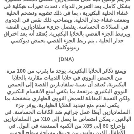
بشكل كامل. بعد التعرض للدواء ، تحدث تغيرات هيكلية في
غشاء الخلية البكتيرية ، بما في ذلك تشويه وتضخم الخلية
وضعف غشاء جدار الخلية. ويصاحب ذلك نقص في الجدوى
في السلالات الحساسة. ينفصل جزيء سلفاديازين الفضة
ويرتبط الجزء الفضي بالخلايا البكتيرية. يُعتقد أنه بعد اختراق
جدار الخلية ، يتم ربط الجزء الفضي بحمض ديوكسي
ريبونوكلييك
(DNA)
ويمنع تكاثر الخلايا البكتيرية. يوجد ما يقرب من 100 مرة
من الحمض النووي في خلايا الثدييات مقارنة بالخلايا
البكتيرية. يُعتقد أن نسبة سلفاديازين الفضة إلى الحمض
النووي البكتيري مرتفعة بما يكفي لمنع الانقسام البكتيري
ولكن النسبة المقابلة للحمض النووي الظهاري منخفضة بما
يكفي لعدم منع تجديد الخلايا الظهارية. يوفر جزء
السلفاديازين أيضًا عمل جراثيم ضد الكائنات الحساسة. في
البالغين ، يمكن امتصاص ما يصل إلى 10٪ من السلفاديازين
وإخراج 60 إلى 85٪ من الكمية الممتصة في البول. في
الأطفال الذين يعانون من حروق مساحة سطح الجسم