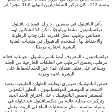
بنسبة 13٪ ، كان تركيز السلفاديازين البولي 31.8 مجم / لتر
يأتي البانثينول في صبغيين ، د و ل. فقط د- بانثينول
ديكسبانثينول نشط بيولوجيًا ، لكن كلا الشكلين لهما
خصائص ترطيب. نظرًا لقدرته على جذب الرطوبة
والاحتفاظ بها ، يُستخدم البانثينول في منتجات العناية
بالبشرة باعتباره مرطبًا
ديكسبانتينول ، المعروف أيضا باسم بانثينول ، هو غاية فعالة
مرطب. يحسن الترطيب في الطبقات الخارجية من الجلد
ويساعد على تقليل فقدان الماء عبر الجلد للحفاظ على
البشرة ناعمة ومرنة
حمض البانتوثينيك ضروري لوظيفة الظهارة الطبيعية. يعتمد
الاستخدام الموضعي للديكسبانتينول ، النظير الكحولي
المستقر لحمض البانتوثينيك ، على اختراق الجلد الجيد
وتركيزات محلية عالية من ديكسبانتينول عند تناوله في
وسيلة مناسبة ، مثل مستحلبات الماء في الزيت. يعمل