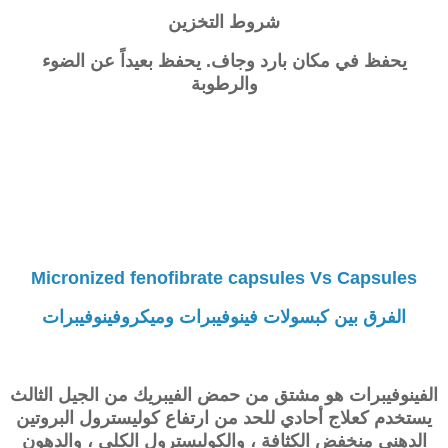
شروط التخزين
يحفظ في مكان بارد وجاف. يحفظ بعيداً عن الضوء
والرطوبة
Micronized fenofibrate capsules Vs Capsules
الفرق بين كبسولات فينوفيبرات وميكروفينوفيبرات
الفينوفيبرات هو مشتق من حمض الفيبريك من الجيل الثالث
يستخدم كعلاج أحادي للحد من ارتفاع كوليسترول البروتين
الدهني منخفض الكثافة ، والكوليسترول الكلي ، والدهون