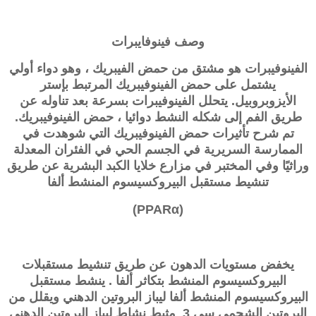
وصف
فينوفايبرات
الفينوفيبرات هو مشتق من حمض الفيبريك ، وهو دواء أولي
يشتمل على حمض الفينوفيبريك المرتبط بإستر
الأيزوبروبيل. يتحلل الفينوفيبرات بسرعة بعد تناوله عن
طريق الفم إلى شكله النشط دوائيا ، حمض الفينوفيبريك.
تم شرح تأثيرات حمض الفينوفيبريك التي شوهدت في
الممارسة السريرية في الجسم الحي في الفئران المعدلة
وراثيًا وفي المختبر في مزارع خلايا الكبد البشرية عن طريق
تنشيط مستقبل البيروكسيسوم المنشط ألفا
(PPARα)
يخفض مستويات الدهون عن طريق تنشيط مستقبلات
البيروكسيسوم المنشط بتكاثر ألفا . ينشط
مستقبل
البيروكسيسوم المنشط ألفا
ليباز البروتين الدهني ويقلل من
البروتين الشحمي سي 3 مثبط نشاط ليباز البروتين الدهني