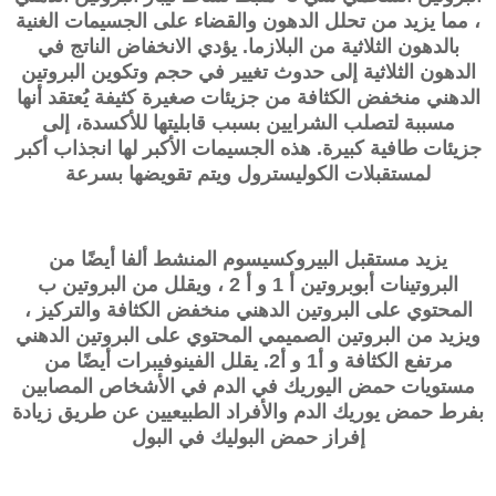
، مما يزيد من تحلل الدهون والقضاء على الجسيمات الغنية
بالدهون الثلاثية من البلازما. يؤدي الانخفاض الناتج في
الدهون الثلاثية إلى حدوث تغيير في حجم وتكوين البروتين
الدهني منخفض الكثافة من جزيئات صغيرة كثيفة يُعتقد أنها
مسببة لتصلب الشرايين بسبب قابليتها للأكسدة، إلى
جزيئات طافية كبيرة. هذه الجسيمات الأكبر لها انجذاب أكبر
لمستقبلات الكوليسترول ويتم تقويضها بسرعة
يزيد
مستقبل البيروكسيسوم المنشط ألفا
أيضًا من
البروتينات أبوبروتين أ 1 و أ 2 ، ويقلل من البروتين ب
المحتوي على البروتين الدهني منخفض الكثافة والتركيز ،
ويزيد من البروتين الصميمي المحتوي على البروتين الدهني
مرتفع الكثافة و أ1 و أ2. يقلل الفينوفيبرات أيضًا من
مستويات حمض اليوريك في الدم في الأشخاص المصابين
بفرط حمض يوريك الدم والأفراد الطبيعيين عن طريق زيادة
إفراز حمض البوليك في البول