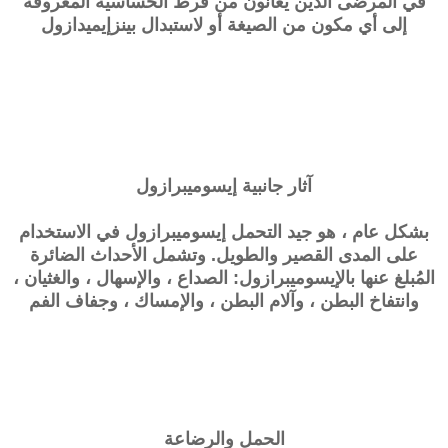
في المرضى الذين يعانون من فرط الحساسية المعروفة
إلى أي مكون من الصيغة أو لاستبدال بينزإيميدازول
آثار جانبية
إيسوميبرازول
بشكل عام ، هو جيد التحمل إيسوميبرازول في الاستخدام
على المدى القصير والطويل. وتشمل الأحداث الضائرة
المُبلغ عنها بالإيسوميبرازول: الصداع ، والإسهال ، والغثيان ،
وانتفاخ البطن ، وآلام البطن ، والإمساك ، وجفاف الفم
الحمل والرضاعة