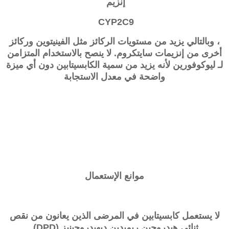
إنزيم
CYP2C9
، وبالتالي يزيد من مستويات الركائز مثل الفينيتوين وركائز
أخرى من إنزيمات سايتكروم. لا ينصح بالاستخدام المتزامن
لـ ليوكوفورين لأنه يزيد من سمية الكابسيتابين دون أي ميزة
واضحة في معدل الاستجابة
موانع الإستعمال
لا يستعمل كابسيتابين في المرضى الذين يعانون من نقص
ثنائي هيدروجين ريميدين ديهيدروجينيز (DPD)