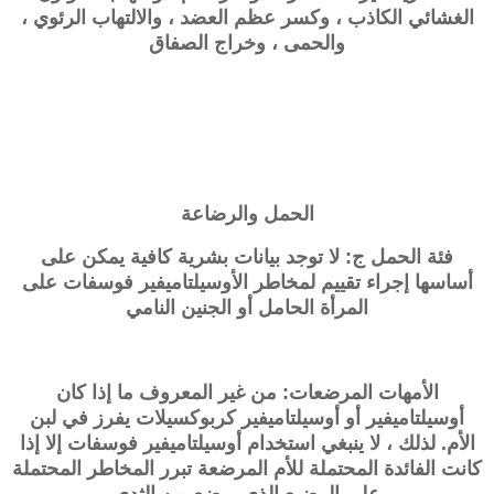
الغشائي الكاذب ، وكسر عظم العضد ، والالتهاب الرئوي ،
والحمى ، وخراج الصفاق
الحمل والرضاعة
فئة الحمل ج: لا توجد بيانات بشرية كافية يمكن على
أساسها إجراء تقييم لمخاطر الأوسيلتاميفير فوسفات على
المرأة الحامل أو الجنين النامي
الأمهات المرضعات: من غير المعروف ما إذا كان
أوسيلتاميفير أو أوسيلتاميفير كربوكسيلات يفرز في لبن
الأم. لذلك ، لا ينبغي استخدام أوسيلتاميفير فوسفات إلا إذا
كانت الفائدة المحتملة للأم المرضعة تبرر المخاطر المحتملة