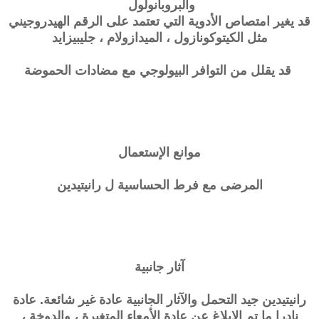
والبروبانولول
قد يغير امتصاص الأدوية التي تعتمد على الرقم الهيدروجيني
مثل الكيتوكونازول ، الميدازولام ، جليبيزايد
قد يقلل من التوافر البيولوجي مع مضادات الحموضة
موانع الإستعمال
المرضى مع فرط الحساسية ل رانيتيدين
آثار جانبية
رانيتيدين جيد التحمل والآثار الجانبية عادة غير شائعة. عادة
نادرا ما تم الإبلاغ عن عادة الأمعاء المتغيرة ، والدوخة ،