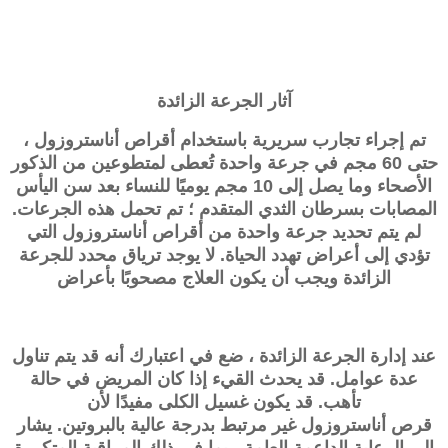
آثار الجرعة الزائدة
تم إجراء تجارب سريرية باستخدام أقراص
أناستروزول
،
حتى 60 مجم في جرعة واحدة تُعطى لمتطوعين من الذكور
الأصحاء وما يصل إلى 10 مجم يوميًا للنساء بعد سن اليأس
المصابات بسرطان الثدي المتقدم ؛ تم تحمل هذه الجرعات.
لم يتم تحديد جرعة واحدة من أقراص
أناستروزول
التي
تؤدي إلى أعراض تهدد الحياة. لا يوجد ترياق محدد للجرعة
الزائدة ويجب أن يكون العلاج مصحوبًا بأعراض
عند إدارة الجرعة الزائدة ، ضع في اعتبارك أنه قد يتم تناول
عدة عوامل. قد يحدث القيء إذا كان المريض في حالة
تأهب. قد يكون غسيل الكلى مفيدًا لأن
قرص
أناستروزول
غير مرتبط بدرجة عالية بالبروتين. يشار
إلى الرعاية الداعمة العامة ، بما في ذلك المراقبة المتكررة