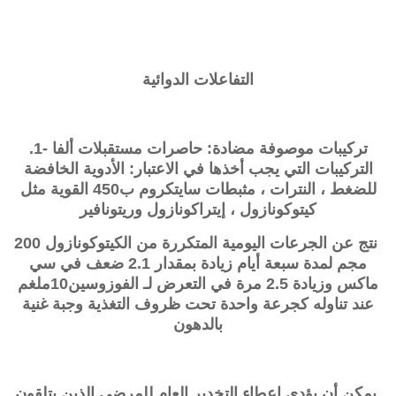
التفاعلات الدوائية
تركيبات موصوفة مضادة: حاصرات مستقبلات ألفا -1.
التركيبات التي يجب أخذها في الاعتبار: الأدوية الخافضة
للضغط ، النترات ، مثبطات سايتكروم ب450 القوية مثل
كيتوكونازول ، إيتراكونازول وريتونافير
نتج عن الجرعات اليومية المتكررة من الكيتوكونازول 200
مجم لمدة سبعة أيام زيادة بمقدار 2.1 ضعف في سي
ماكس وزيادة 2.5 مرة في التعرض لـ
الفوزوسين
10ملغم
عند تناوله كجرعة واحدة تحت ظروف التغذية وجبة غنية
بالدهون
يمكن أن يؤدي إعطاء التخدير العام للمرضى الذين يتلقون