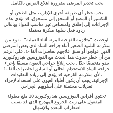
يجب تحذير المرضى بضرورة ابتلاع القرص بالكامل
يجب حظر أي طريقة أخرى للإدارة ، مثل الطحن أو
التكسير أو المضغ أو السحق إلى مسحوق. قد تؤدي هذه
الإجراءات إلى إطلاق وامتصاص غير مناسب للدواء وبالتالي
ردود فعل سلبية مبكرة محتملة
لوحظت "متلازمة القزحية المرنة أثناء العملية" ، نوع من
متلازمة التلميذ الصغير أثناء جراحة الساد لدى بعض المرضى
الذين عولجوا أو سبق علاجهم بحاصرات ألفا -1. على الرغم
من أن خطر حدوث هذا الحدث مع الفوزوسين هيدروكلوريد
يبدو منخفضًا جدًا ، يجب إبلاغ جراحي العيون مسبقًا بإجراء
جراحة الساد للاستخدام الحالي أو السابق لحاصرات ألفا -1
، لأن
متلازمة القزحية
قد يؤدي إلى زيادة التعقيدات
الإجرائية. يجب أن يكون أطباء العيون على استعداد لإجراء
تعديلات محتملة على أسلوبهم الجراحي
تحتوي أقراص الفوزوسين هيدروكلوريد 10 ملغ مطولة
المفعول على زيت الخروع المهدرج الذي قد يسبب
اضطراب المعدة والإسهال