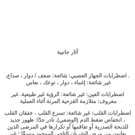
آثار جانبية
. اضطرابات الجهاز العصبي: شائعة: ضعف / دوار ، صداع.
غير شائعة: إغماء ، دوار ، توعك ، نعاس
اضطرابات العين: غير شائعة: الرؤية غير طبيعية. غير
معروف: متلازمة القزحية المرنة أثناء العملية
اضطرابات القلب: غير شائعة: تسرع القلب ، خفقان القلب
، انخفاض ضغط الدم (الوضعي). نادر جدًا: ظهور جديد
للذبحة الصدرية أو تفاقمها أو تكرارها في المرضى الذين
يعانون من مرض الشريان التاجي الموجود مسبقًا ؛ غير