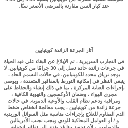
عند كبار السن مقارنة بالمرضى الأصغر سنًا.
آثار الجرعة الزائدة
كويتيابين
في التجارب السريرية ، تم الإبلاغ عن البقاء على قيد الحياة
في جرعات زائدة حادة تصل إلى 30 جرامًا من
كويتيابين
. لا
يوجد ترياق محدد للكويتيابين. في حالات التسمم الحاد ،
ينبغي النظر في إمكانية التورط بالعقاقير المتعددة ، ويوصى
بإجراءات العناية المركزة ، بما في ذلك إنشاء والحفاظ على
مجرى الهواء ، وضمان الأوكسجين والتهوية الكافية ،
ومراقبة ودعم نظام القلب والأوعية الدموية. في حالات
جرعة زائدة من
كويتيابين
، يجب معالجة انخفاض ضغط
الدم المقاوم للعلاج بإجراءات مناسبة مثل السوائل الوريدية
و / أو العوامل المحاكية للودي ويجب تجنب الأدرينالين
والدوبامين ، لأن تحفيز بيتا قد يؤدي إلى تفاقم انخفاض