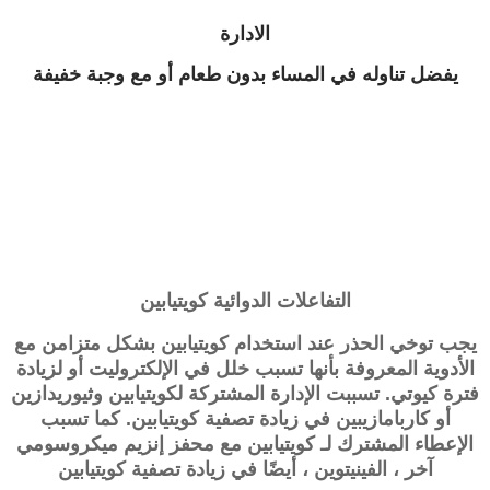
الادارة
يفضل تناوله في المساء بدون طعام أو مع وجبة خفيفة
التفاعلات الدوائية
كويتيابين
يجب توخي الحذر عند استخدام
كويتيابين
بشكل متزامن مع
الأدوية المعروفة بأنها تسبب خلل في الإلكتروليت أو لزيادة
فترة كيوتي. تسببت الإدارة المشتركة لكويتيابين وثيوريدازين
أو كاربامازيبين في زيادة تصفية
كويتيابين
. كما تسبب
الإعطاء المشترك لـ
كويتيابين
مع محفز إنزيم ميكروسومي
آخر ، الفينيتوين ، أيضًا في زيادة تصفية
كويتيابين