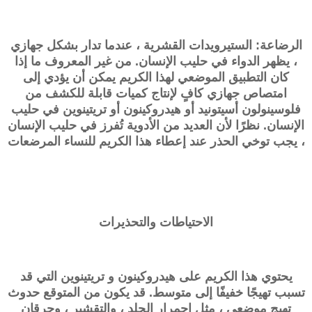
الرضاعة: الستيرويدات القشرية ، عندما تدار بشكل جهازي
، يظهر الدواء في حليب الإنسان. من غير المعروف ما إذا
كان التطبيق الموضعي لهذا الكريم يمكن أن يؤدي إلى
امتصاص جهازي كافٍ لإنتاج كميات قابلة للكشف من
فلوسينولون أسيتونيد أو هيدروكينون أو تريتينوين في حليب
الإنسان. نظرًا لأن العديد من الأدوية تُفرز في حليب الإنسان
، يجب توخي الحذر عند إعطاء هذا الكريم للنساء المرضعات
الاحتياطات والتحذيرات
يحتوي هذا الكريم على هيدروكينون و تريتينوين التي قد
تسبب تهيجًا خفيفًا إلى متوسط. قد يكون من المتوقع حدوث
تهيج موضعي ، مثل احمرار الجلد ، والتقشير ، وحرقان