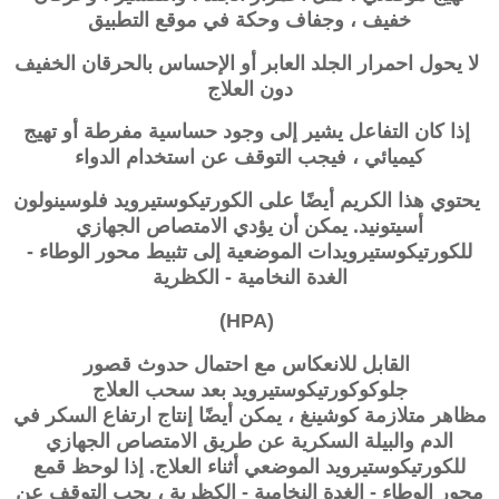
خفيف ، وجفاف وحكة في موقع التطبيق
لا يحول احمرار الجلد العابر أو الإحساس بالحرقان الخفيف
دون العلاج
إذا كان التفاعل يشير إلى وجود حساسية مفرطة أو تهيج
كيميائي ، فيجب التوقف عن استخدام الدواء
يحتوي هذا الكريم أيضًا على الكورتيكوستيرويد فلوسينولون
أسيتونيد. يمكن أن يؤدي الامتصاص الجهازي
للكورتيكوستيرويدات الموضعية إلى تثبيط محور الوطاء -
الغدة النخامية - الكظرية
(HPA)
القابل للانعكاس مع احتمال حدوث قصور
جلوكوكورتيكوستيرويد بعد سحب العلاج
مظاهر متلازمة كوشينغ ، يمكن أيضًا إنتاج ارتفاع السكر في
الدم والبيلة السكرية عن طريق الامتصاص الجهازي
للكورتيكوستيرويد الموضعي أثناء العلاج. إذا لوحظ قمع
محور
الوطاء - الغدة النخامية - الكظرية
، يجب التوقف عن