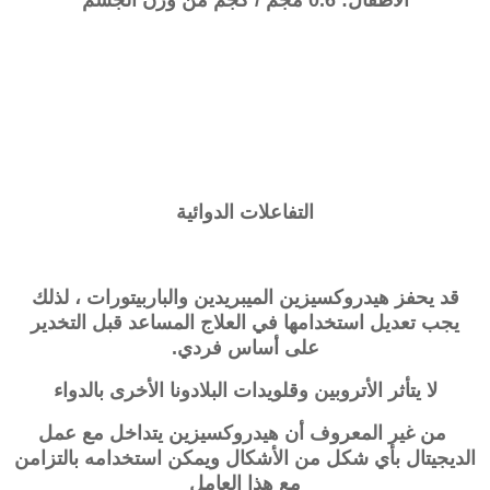
الأطفال: 0.6 مجم / كجم من وزن الجسم
التفاعلات الدوائية
قد يحفز هيدروكسيزين الميبريدين والباربيتورات ، لذلك
يجب تعديل استخدامها في العلاج المساعد قبل التخدير
على أساس فردي.
لا يتأثر الأتروبين وقلويدات البلادونا الأخرى بالدواء
من غير المعروف أن
هيدروكسيزين
يتداخل مع عمل
الديجيتال بأي شكل من الأشكال ويمكن استخدامه بالتزامن
مع هذا العامل