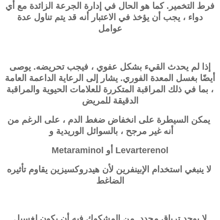
فرط التخمير. كما هو الحال في إدارة الجرعة الزائدة مع أي
دواء ، يجب أن يؤخذ في الاعتبار أنه قد يتم تناول عدة
عوامل
إذا لم يحدث القيء بشكل عفوي ، فيجب تحريضه. يوصى
أيضًا بغسل المعدة الفوري. يشار إلى الرعاية الداعمة العامة
، بما في ذلك المراقبة المتكررة للعلامات الحيوية والمراقبة
الدقيقة للمريض
يمكن السيطرة على انخفاض ضغط الدم ، على الرغم من
أنه غير مرجح ، بالسوائل الوريدية و
Levarterenol أو Metaraminol
لا ينبغي استخدام الإبينفرين لأن
هيدروكسيزين
يقاوم تأثيره
الضاغط
لا يوجد ترياق محدد. من المشكوك فيه أن يكون لغسيل