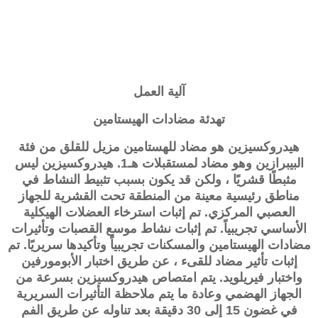
آلية العمل
تهدئة مضادات الهيستامين
هيدروكسيزين
هو مضاد للهستامين مزيل للقلق من فئة
البيبرازين وهو مضاد لمستقبلات هـ1. هيدروكسيزين ليس
مثبطًا قشريًا ، ولكن قد يكون بسبب تثبيط النشاط في
مناطق رئيسية معينة من المنطقة تحت القشرية للجهاز
العصبي المركزي. تم إثبات استرخاء العضلات الهيكلية
الأساسي تجريبياً. تم إثبات نشاط موسع القصبات وتأثيرات
مضادات الهيستامين والمسكنات تجريبياً وتأكيدها سريريًا. تم
إثبات تأثير مضاد للقىء ، عن طريق اختبار الأبومورفين
واختبار فيريلويد. يتم امتصاص هيدروكسيزين بسرعة من
الجهاز الهضمي وعادة ما يتم ملاحظة التأثيرات السريرية
في غضون 15 إلى 30 دقيقة بعد تناوله عن طريق الفم